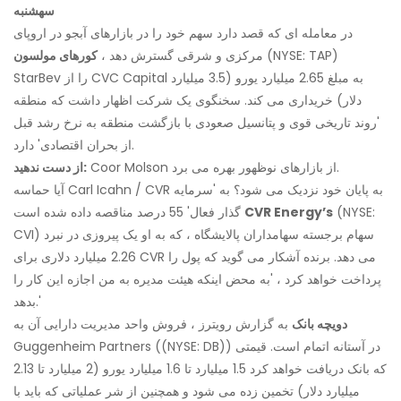
سهشنبه
در معامله ای که قصد دارد سهم خود را در بازارهای آبجو در اروپای
(NYSE: TAP)
مرکزی و شرقی گسترش دهد ،
کورهای مولسون
StarBev را از CVC Capital به مبلغ 2.65 میلیارد یورو (3.5 میلیارد
دلار) خریداری می کند. سخنگوی یک شرکت اظهار داشت که منطقه
'روند تاریخی قوی و پتانسیل صعودی با بازگشت منطقه به نرخ رشد قبل
از بحران اقتصادی' دارد.
Coor Molson از بازارهای نوظهور بهره می برد.
از دست ندهید:
آیا حماسه Carl Icahn / CVR به پایان خود نزدیک می شود؟ به 'سرمایه
(NYSE:
CVR Energy’s
گذار فعال' 55 درصد مناقصه داده شده است
CVI) سهام برجسته سهامداران پالایشگاه ، که به او یک پیروزی در نبرد
2.26 میلیارد دلاری برای CVR می دهد. برنده آشکار می گوید که پول را
پرداخت خواهد کرد ، 'به محض اینکه هیئت مدیره به من اجازه این کار را
بدهد.'
دویچه بانک
به گزارش رویترز ، فروش واحد مدیریت دارایی آن به
Guggenheim Partners ((NYSE: DB)) در آستانه اتمام است. قیمتی
که بانک دریافت خواهد کرد 1.5 میلیارد تا 1.6 میلیارد یورو (2 میلیارد تا 2.13
میلیارد دلار) تخمین زده می شود و همچنین از شر عملیاتی که باید با