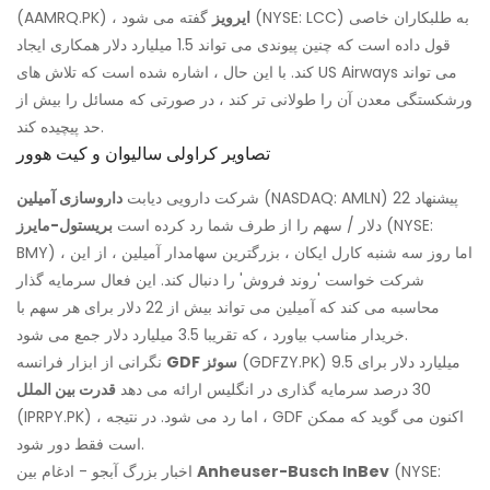
ایرویز
گفته می شود (NYSE: LCC) به طلبکاران خاصی
(AAMRQ.PK) ،
قول داده است که چنین پیوندی می تواند 1.5 میلیارد دلار همکاری ایجاد
کند. با این حال ، اشاره شده است که تلاش های US Airways می تواند
ورشکستگی معدن آن را طولانی تر کند ، در صورتی که مسائل را بیش از
حد پیچیده کند.
تصاویر کراولی سالیوان و کیت هوور
(NASDAQ: AMLN) پیشنهاد 22
شرکت دارویی دیابت
داروسازی آمیلین
(NYSE:
دلار / سهم را از طرف شما رد کرده است
بریستول-مایرز
BMY) ، اما روز سه شنبه کارل ایکان ، بزرگترین سهامدار آمیلین ، از این
شرکت خواست 'روند فروش' را دنبال کند. این فعال سرمایه گذار
محاسبه می کند که آمیلین می تواند بیش از 22 دلار برای هر سهم با
خریدار مناسب بیاورد ، که تقریبا 3.5 میلیارد دلار جمع می شود.
(GDFZY.PK) 9.5 میلیارد دلار برای
GDF سوئز
نگرانی از ابزار فرانسه
30 درصد سرمایه گذاری در انگلیس ارائه می دهد
قدرت بین الملل
(IPRPY.PK) ، اما رد می شود. در نتیجه ، GDF اکنون می گوید که ممکن
است فقط دور شود.
(NYSE:
Anheuser-Busch InBev
اخبار بزرگ آبجو - ادغام بین