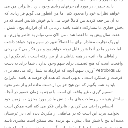
دانید جیمز ، در مورد آن حرفهای زیادی وجود دارد ، بنابراین من می
خواهم نظرات خود را محدود کنم. اما من اینطور می گویم قراردادی که
به آن مراجعه کردید من کاملاً خوب می دانم خوش شانس است که در
بخش حفاری ما مشارکت داشته باشد ، زمانی که آن قرارداد پنج ، شش ،
هفت سال پیش به ما اعطا شد ، من الان نمی توانم به خاطر بیاورم ، و
این یک تجارت معنادار برای ما احتمالاً تغییر در سهم وجود خواهد داشت
اما حضور ما در آنجا هنوز قابل توجه خواهد بود و من فکر می کنم برخی
از لفاظی ها ، آنچه در همه لفاظی ها از بین رفته است ، باید بگویم این
واقعیت است که هیچ تضمینی برای سهم وجود ندارد ، شما برای به دست
آوردن سهم. آنچه که قرارداد به شما ارائه می دهد برای Petrobras یک
فرصت و عملکرد است ، بدیهی است که همه آن حوضه ها باشد. بنابراین
باید به شما بگویم که من هیچ خوابی از دست نداده ام و از نظر نحوه
تصمیم گیری ، غیر واقعه ای است. با توجه به زمان حضور در آنجا ،
ساختار هزینه ، زیرساخت های ما ، دانش ما در مورد مخزن ، با زمین خود
احساس راحتی می کردیم ، بنابراین فکر می کنم آنچه ممکن است
بخواهید ببرید این است که در مناطقی از مکزیک دیده اید ، در عربستان
دیده اید پنج یا شش سال پیش ، تنها برنده اینجا ممکن است مشتری باشد.
جیمز وست - سرمایه بارکلیز: بنابراین اگر من به نوعی بیان کنم که شما