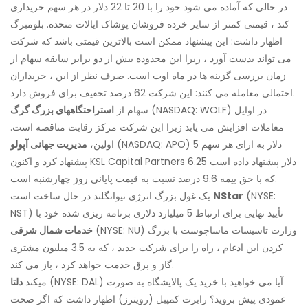
در حالی که آماده می شود خود را با 20 تا 22 دلار در هر سهم خریداری
کند ، قیمتی کمتر از سایر خرده فروشان پوشاک ایالات متحده. بلومبرگ
اظهار داشت: این پیشنهاد ممکن است بالاترین قیمتی باشد که شرکت
می تواند بدست آورد ، زیرا این محدوده بیش از دو برابر سابقه سهام از
زمان بررسی گزینه ها در ماه اوت است. صرف نظر از این ، خریداران
احتمالی معامله می کنند: این شرکت 62 درصد تخفیف برای فروش دارد.
(NASDAQ: WOLF) در اوایل
سهام از
استراحتگاههای بزرگ گرگ
معاملات افزایش می یابد زیرا این شرکت مرکز رقابت مناقصه است.
(NASDAQ: APO) 5 دلار به ازای هر سهم
اولین،
مدیریت جهانی آپولو
پیشنهاد کرد و اکنون KSL Capital Partners 6.25 دلار پیشنهاد داده است
که با حق بیمه 9.6 درصد نسبت به قیمت پایانی روز چهارشنبه است.
(NYSE:
NStar
یک غول بزرگ انرژی نیوانگلند در حال ساخت است
NST) تأیید نهایی برای ارتباط 5 میلیارد دلاری برنامه ریزی شده خود با
(NYSE: NU) وزارت تاسیسات ماساچوست با بزرگ
خدمات شمال شرقی
کردن این ادغام ، راه را برای شرکت جدید ، که به 3.5 میلیون مشتری
گاز و برق خدمت خواهد کرد ، باز می کند.
(NYSE: DAL) آیا می خواهید با خرید یک پالایشگاه به صورت
میکند
دلتا
عمودی پیش بروید؟ رابرت کمپبل (رویترز) اظهار داشت که اگر صحت