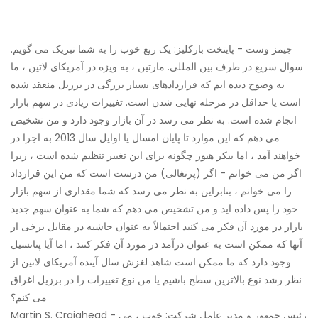
جیمز وست - پایتخت بارکلیز: یک ربع خوب را به شما تبریک می گویم.
سوال سریع در طرف بین المللی. مارتین ، به ویژه در آمریکای لاتین ، ما
به وضوح دیده ایم که قراردادهای بسیار بزرگی در برزیل منعقد شده
است یا حداقل در مرحله نهایی شدن است. تغییرات زیادی در سهم بازار
انجام شده است. به نظر می رسد در آن بازار وجود دارد و من تشخیص
می دهم که این موارد تا پایان امسال یا اوایل سال 2013 به اجرا در
خواهند آمد ، اما بیکر هیوز چگونه برای این تغییر تنظیم شده است ، زیرا
اگر من می خوانم - اگر (پرتغالی) من درست است که من این قرارداد
را می خوانم ، بنابراین به نظر می رسد که شما مقداری از سهم بازار
خود را پس داده اید و من تشخیص می دهم که شما به عنوان سهم جدید
بازار در مورد آن فکر می کنید احتمالاً به عنوان حاشیه در مقابل برخی از
آنها که ممکن است به عنوان درآمد در مورد آن فکر کنند ، اما آیا پتانسیل
وجود دارد که ما ممکن است شاهد لغزش سال آینده آمریکای لاتین از
نظر رشد نوع بالاترین سطح باشیم یا من نوع تغییرات را در برزیل اغراق
می کنم؟
Martin S. Craighead - رئیس جمهور و مدیر عامل شرکت: خوب ، می