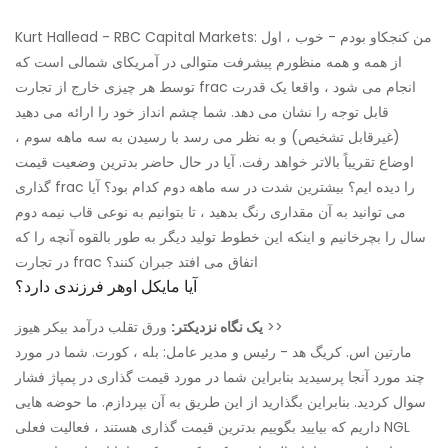
Kurt Hallead - RBC Capital Markets: من کنجکاو بودم - خوب ، اول
از همه و همه منظورم پیشرفت متوالی در آمریکای شمالی است که
توسط هر چیزی خارج از تجارت frac انجام می شود ، واقعا یک قدرت
قابل توجه را نشان می دهد. شما چشم انداز خود را ارائه می دهید
(غیرقابل تشخیص) و به نظر می رسد با رسیدن به سه ماهه سوم ،
اوضاع تقریباً بالاتر خواهد رفت. آیا در حال حاضر بدترین وضعیت قیمت
گذاری frac را دیده ایم؟ بیشترین شدت در سه ماهه دوم کدام بود؟ آیا
می توانید به آن مقداری رنگ بدهید ، تا بتوانیم به نوعی قاب نیمه دوم
سال را بچرخانیم و اینکه این خطوط تولید دیگر به طور بالقوه آنچه را که
در تجارت frac اتفاق می افتد جبران کنند؟
آیا مایکل اوهر فرزندی دارد؟
ورق تقلب درآمد بیکر هیوز >>
یک نگاه نزدیکتر:
مارتین اس. کریگ هد - رئیس و مدیر عامل: بله ، کورت. شما در مورد
چند مورد آنجا پرسیدید بنابراین شما در مورد قیمت گذاری در پمپاژ فشار
سوال کردید. بنابراین بگذارید از این طریق به آن بپردازم. ما حوضه هایی
داریم که بیایید بگوییم بدترین قیمت گذاری هستند ، فعالیت فعلی NGL