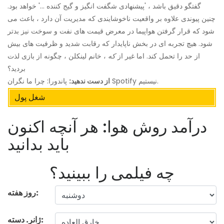
گفتگو دقیق باشد ، 'پیشنهادی شگفت انگیز و گیج کننده ...' خواهد بود.
چنین پیوندی علاوه بر واقعیت ناخوشایندی که مدیریت آن دارد ، باعث می
شود که قرار گرفتن هواپیما در معرض قیمت های نفت و سوخت نیز بدتر
شود. هیچ تجربه ای در بخش ناپایدار که رقابت شدید و ظرفیت های بیش
از حد را تحمل کند. اما غیر از
که
، خانم لینکلن ، چگونه از بازی لذت
بردید؟
پاندورا: چرا ما نگران Spotify نیستیم.
از دست ندهید:
شغل پول
درآمد روش هوا: هر آنچه اکنون
باید بدانید
چه فیلمی را ببینید؟
روز هفته:
ژانر. دسته: