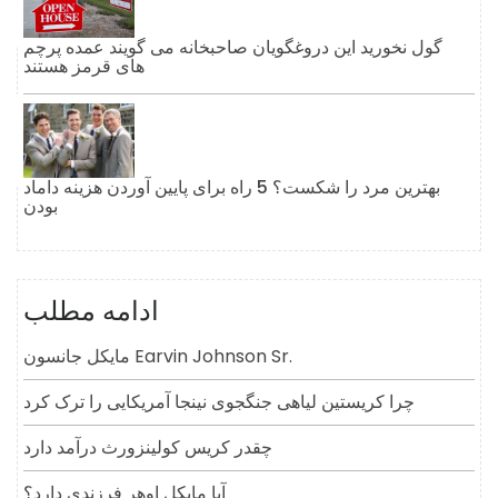
گول نخورید این دروغگویان صاحبخانه می گویند عمده پرچم
های قرمز هستند
بهترین مرد را شکست؟ 5 راه برای پایین آوردن هزینه داماد
بودن
ادامه مطلب
مایکل جانسون Earvin Johnson Sr.
چرا کریستین لیاهی جنگجوی نینجا آمریکایی را ترک کرد
چقدر کریس کولینزورث درآمد دارد
آیا مایکل اوهر فرزندی دارد؟