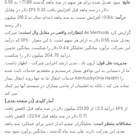
نتایج:
سود تعدیل شده برای هر سهم در سه ماهه گذشته 71.88٪ به 0.55
دلار در مقابل EPS 0.32 دلار در سه ماهه قبل افزایش یافت.
درآمد:
11.84٪ افزایش نسبت به سه ماهه ابتدای سال به 216.2 میلیون
دلار رسید.
انتظارات واقعی در مقابل وال استنت:
شرکت Air Methods گزارش کرد
که درآمد EPS تعدیل شده 0.55 دلار به ازای هر سهم است. با این معیار ،
این شرکت برآورد میانگین تحلیلگر 0.44 دلار را شکست. میانگین تخمین
درآمد 204.75 میلیون دلار را شکست.
مدیریت نقل قول:
آرون تاد ، مدیر ارشد اجرایی شرکت ، اظهار داشت:
'ما از دستیابی به این توافق بسیار خرسندیم و معتقدیم خدمات ثابت شده
خدمات انتقال ما نه تنها روند انتقال بیمار KentuckyOne Health را
ساده می كند ، بلكه به اطمینان از ماندن بیماران در سیستم آنها نیز كمك
می كند.'
آمار کلیدی (در صفحه بعدی)
درآمد 2.3٪ از 221.29 میلیون دلار در سه ماهه قبل کاهش یافت. EPS از
0.71 دلار در سه ماهه قبل 22.54٪ کاهش یافت.
مشتاقانه منتظر است:
تحلیلگران چشم انداز خنثی برای عملکرد سه ماهه
بعدی این شرکت دارند. طی سه ماه گذشته ، میانگین برآورد سود سه