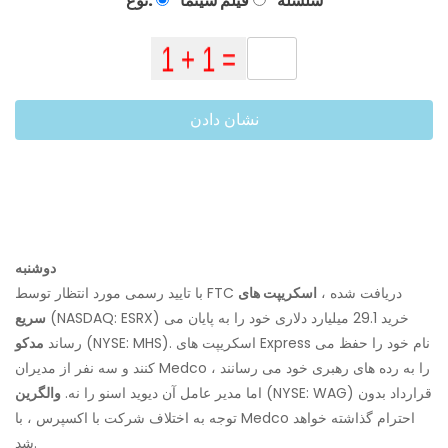
سلسله
فیلم سینما
نوع:
نشان دادن
دوشنبه
با تایید رسمی مورد انتظار توسط FTC دریافت شده ،
اسکریپت های
(NASDAQ: ESRX) خرید 29.1 میلیارد دلاری خود را به پایان می
سریع
(NYSE: MHS). اسکریپت های Express نام خود را حفظ می
رساند
مدکو
کنند و سه نفر از مدیران Medco را به رده های رهبری خود می رسانند ،
(NYSE: WAG) قرارداد بدون
اما مدیر عامل آن دیوید اسنو را نه.
والگرین
توجه به اختلاف شرکت با اکسپرس ، با Medco احترام گذاشته خواهد
شد.