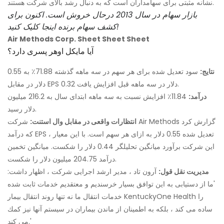
نشانه مثبتی برای سهامداران است که به دنبال رشد بالای شرکت هستند.
بازار سهام در سال 2013 درحال خروش است. اکنون برای
کشف سهام برنده اینجا کلیک کنید!
Air Methods Corp. Sheet Sheet Sheet
آیا مایکل اوهر پسری دارد؟
نتایج:
سود تعدیل شده برای هر سهم در سه ماهه گذشته 71.88٪ به 0.55
دلار در مقابل EPS 0.32 دلار در سه ماهه قبل افزایش یافت.
درآمد:
11.84٪ افزایش نسبت به سه ماهه ابتدای سال به 216.2 میلیون
دلار رسید.
انتظارات واقعی در مقابل وال استنت:
شرکت Air Methods گزارش کرد
که درآمد EPS تعدیل شده 0.55 دلار به ازای هر سهم است. با این معیار ،
این شرکت برآورد میانگین تحلیلگر 0.44 دلار را شکست. میانگین تخمین
درآمد 204.75 میلیون دلار را شکست.
مدیریت نقل قول:
آرون تاد ، مدیر ارشد اجرایی شرکت ، اظهار داشت:
'ما از دستیابی به این توافق بسیار خرسندیم و معتقدیم خدمات ثابت شده
خدمات انتقال ما نه تنها روند انتقال بیمار KentuckyOne Health را
ساده می كند ، بلكه به اطمینان از ماندن بیماران در سیستم آنها نیز كمك
می كند.'