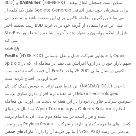
(SBMRF.PK) ممکن است همچنان اتفاق بیفتد ،
SABMiller
BUD) و
طبق یک کلمه از Societe Generale برای مشتریان خود. چنین اتفاقی
می تواند بزرگترین معامله تاکنون برای این صنعت باشد و به نظر می
رسد تصمیم اخیر BUD مبنی بر عدم استفاده از گزینه خود برای خرید
StarBev قبل از اینکه مولسون پیشنهاد دهد ، آخرین شایعه را شعله ور
می کند.
پنج شنبه
(NYSE: FDX) با جابجایی شرکت حمل و نقل لهستانی Opek
FedEx
Sp.z o.o سهم بازار خود را در اروپا افزایش می دهد. در معامله ای که در
آن قیمت گفته نشده است. FedEx تاکنون در سال مالی 2012 26 واحد
جدید اروپایی افتتاح کرده است.
(NASDAQ: DELL) با خرید
این فقط نمی تواند به خودش کمک کند:
دل
ارائه دهنده نرم افزار مدرن سازی برنامه Make Technologies ،
سومین شرکت فناوری خود را در این هفته به دست می آورد. این معامله
به دنبال خریدهای Wyse Technology و Celerity Solutions انجام
شده و قرار است در سه ماهه دوم مالی آن به اتمام برسد.
پدر و مادر Payless Shoes ، 'کفش های ما هزینه کمتری دارند و شرکت
(NYSE: PSS) به نظر می رسد
ما نیز هزینه آن را دارد.'
مارک های جمعی