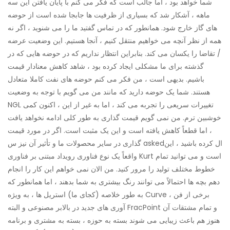
شما خواهد بود ، اما جالب است که فکر می کنم با پایان یافتن این سه
ماهه ، آشکار شد که بسیاری از ظرفیت ها جابجا شده است از حوضه
های گاز خارج شود. همانطور که در تماس گفتید ما را می شنوید ، اگر نه
همه از نظر آنچه می خواهیم منتقل کنیم ، آنجا هستیم. این وضعیت عرضه
/ تقاضا را یکسان می کند. بنابراین انتظار نداریم که در حوضه هایی که در
گذشته برای ما مشکلی ایجاد کرده بود ، شاهد کاهش معنادار قیمت
باشیم. بدیهی است ، من فکر می کنم حوضه های نفت کاملا متعادل
هستند. شما یک حوضه دارید که مانند من می گویم با توجه به وضعیت
NGL تغییرات سریعی را تجربه می کند ، اما به غیر از این ، اکنون کمی
خوشبین ترم. من نمی گویم قیمت گذاری به طور کلی ادامه نخواهد یافت
، اما قطعاً کاهش یافته است و این یک مثبت است. اگر در مورد قیمت
گذاری در سایر محصولات ما و تأثیر آن نیز س askedال کرده باشید ، این
واقعاً یک نوع فناوری رویداد مبتنی بر فناوری Kurt است و می توانید تمام
خطوط مختلف تولید را مرور کنید. من الان نمی خواهم این کار را انجام
دهم بچه ها احتمالاً می توانند رنگ بیشتری به شما بدهند ، اما همانطور که
به طور خلاصه (کجای ما) استریل ها ، به ویژه Curve ، برخی از فن
آوری های جدید در بالابر مصنوعی و البته FracPoint و تمام مشتقات آن
هنوز هم باعث زیبایی می شوند بسته به حوزه ، بسته به مشتری و برنامه