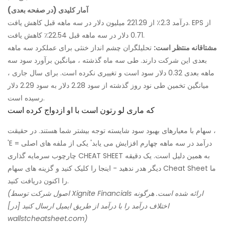
آمار کلیدی (در صفحه بعدی)
درآمد 2.3٪ از 221.29 میلیون دلار در سه ماهه قبل کاهش یافت. EPS از
0.71 دلار در سه ماهه قبل 22.54٪ کاهش یافت.
مشتاقانه منتظر است:
تحلیلگران چشم انداز خنثی برای عملکرد سه ماهه
بعدی این شرکت دارند. طی سه ماه گذشته ، میانگین برآورد سود سه
ماهه بعدی 0.32 دلار سود است و تغییری نکرده است. برای سال جاری ،
میانگین تخمین طی نود روز گذشته از سود 2.28 دلار به سود 2.29 دلار
رسیده است.
که ماری لو رتون است با او ازدواج کرده است
سهام با معیارهای بهبود سود شایسته توجه بیشتر شما هستند. در حقیقت ،
'E = درآمد در سه ماهه چهارم افزایش می یابد' یکی از ملفه های اصلی
چارچوب سرمایه گذاری CHEAT SHEET به همین دلیل است. یک دقیقه
دیگر هدر ندهید - اینجا را کلیک کنید و گزینه های سهام Cheat Sheet ما
را اکنون دریافت کنید.
(اصول شرکت توسط Xignite Financials ارائه شده است. هرگونه
اختلاف درآمد را با درآمد از طریق ایمیل ارسال کنید [در]
wallstcheatsheet.com)