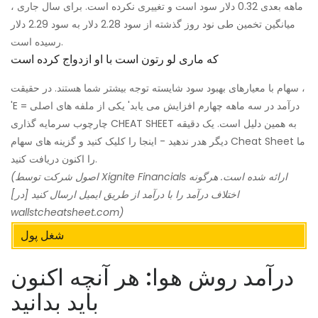
ماهه بعدی 0.32 دلار سود است و تغییری نکرده است. برای سال جاری ،
میانگین تخمین طی نود روز گذشته از سود 2.28 دلار به سود 2.29 دلار
رسیده است.
که ماری لو رتون است با او ازدواج کرده است
سهام با معیارهای بهبود سود شایسته توجه بیشتر شما هستند. در حقیقت ،
'E = درآمد در سه ماهه چهارم افزایش می یابد' یکی از ملفه های اصلی
چارچوب سرمایه گذاری CHEAT SHEET به همین دلیل است. یک دقیقه
دیگر هدر ندهید - اینجا را کلیک کنید و گزینه های سهام Cheat Sheet ما
را اکنون دریافت کنید.
(اصول شرکت توسط Xignite Financials ارائه شده است. هرگونه
اختلاف درآمد را با درآمد از طریق ایمیل ارسال کنید [در]
wallstcheatsheet.com)
شغل پول
درآمد روش هوا: هر آنچه اکنون
باید بدانید