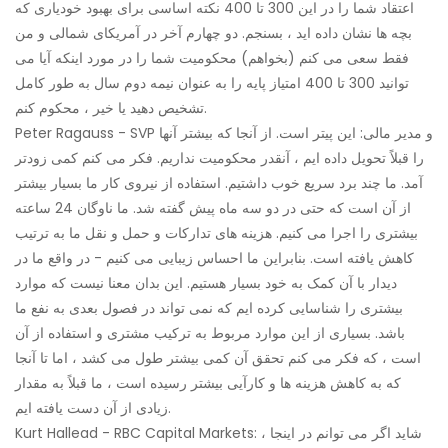
اعتقاد شما را در این 300 تا 400 نکته اساسی برای بهبود خودیاری که
بچه ها نشان داده اید ، بسنجم. دو چهارم آخر در آمریکای شمالی و من
فقط سعی می کنم (بخواهم) محکومیت شما را در مورد اینکه آیا می
توانید 300 تا 400 امتیاز پایه را به عنوان نیمه دوم سال به طور کامل
تشخیص دهید یا خیر ، محکوم کنم.
Peter Ragauss - SVP و مدیر مالی: این پیتر است. از آنجا که بیشتر آنها
را قبلاً تحویل داده ایم ، آنقدر محکومیت نداریم. فکر می کنم کمی زودتر
آمد. ما چند برد سریع خوب داشتیم. استفاده از نیروی کار ما بسیار بیشتر
از آن است که حتی در دو سه ماه پیش گفته شد. ما ناوگان 24 ساعته
بیشتری را اجرا می کنیم. هزینه های تدارکات و حمل و نقل ما به ترتیب
کاهش یافته است. بنابراین ما احساس زیبایی می کنیم - در واقع ما در
دیدار با آن کمک به خود بسیار هستیم. این بدان معنا نیست که موارد
بیشتری را شناسایی کرده ایم که نمی تواند در فصول بعدی به نفع ما
باشد. بسیاری از این موارد مربوط به ترکیب مشتری و استفاده از آن
است ، که فکر می کنم تحقق آن کمی بیشتر طول می کشد ، اما تا آنجا
که به کاهش هزینه ها و کارآیی بیشتر رسیده است ، ما قبلاً به مقدار
زیادی از آن دست یافته ایم.
Kurt Hallead - RBC Capital Markets: شاید اگر می توانم در اینجا ،