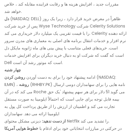
مقررات جدید ، افزایش هزینه ها و رقابت فزاینده مقابله کند ، خلاص
خواهد شد.
(NASDAQ: DELL) ظاهراً در معرض خرید قرار دارد ، زیرا یک روز
دل
پس از خرید شرکت Wyse Technology شرکت Celerity Solutions
را با قیمت تقریبی یک میلیارد دلار خریداری می کند. Celerity ارائه دهنده
نرم افزار و خدمات انتقال برنامه های اصلی به معماری های مدرن سرور
است. خریدهای فعلی متناسب با پیش بینی های ماه ژانویه مایکل دل
است که گفت که شرکت او به دنبال خرید دیگران برای افزایش خدمات
Dell است که موتور رشد آن است.
چهار شنبه
(NASDAQ:
ادامه پیشنهاد خود را برای به دست آوردن
روشن کردن
(RHHBY.PK) نامه هایی را برای سهامداران دومی ارسال
روشه
ILMN) ،
می کند که در آن Roche می گوید 51 دلار برای هر سهم پیشنهاد 'یک حق
بیمه قابل توجه برای جایی است که احتمالاً ایلومینا به صورت مستقل
تجارت می کند و اطمینان از ارزش را از طریق پرداخت کل پول به
ایلومینا ارائه می دهد. سهامداران
دیزنی مشکل محتوای Netflix را تشدید می کند.
از دست ندهید:
در حرکتی در مبارزات انتخاباتی خود برای ادغام با
خطوط هوایی آمریکا