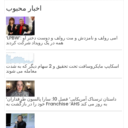
اخبار محبوب
‘LPBW’: امی رولف و نامزدش و مت رولف و دوست دختر او
همه در یک رویداد شرکت کردند
اسکایپ مایکروسافت تحت تحقیق و 2 سهام دیگر که به شدت
معامله می شوند
‘داستان ترسناک آمریکایی’ فصل 10: سارا پالسون طرفداران
خود را در بازگشت به Franchise ‘AHS به روز می کند