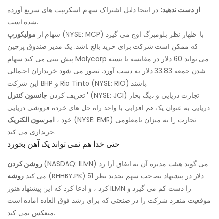
از دست ندهید:
در اینجا دلیل اشتراک سهام اسکریپت های سریع آورده
شده است.
(NYSE: MCP) با اظهار نظر بلومبرگ اوج می گیرد
سهام از
مولیکورپ
که ممکن است شرکت برای خرید بالغ باشد. یک مدیر صندوق پرچین
پیش بینی می کند سهام Molycorp می تواند 60 دلار در مقایسه با بسته
شدن جمعه 33.83 دلار به دست آورد. تصور می شود خریداران احتمالی
این شرکت BHP و Rio Tinto (NYSE: RIO) باشند.
(NYSE: JCI) تجارت دریایی و دیگ بخار
جانسون کنترل '
تعریف کردن
دریایی به عنوان یک هم افزایی با واحد راه حل های خرده فروشی دریایی
(NYSE: EMR) تجارت را به میزان نامعلومی
خود ،
امرسون الکتریک
خریداری می کند.
حتی خدا هم نمی تواند یک آهن بخورد
(NASDAQ: ILMN) می گوید هیئت مدیره آن به اتفاق آرا رد
روشن کردن
(RHHBY.PK) 51 دلار در پیشنهاد تصاحب سهم تجدید نظر
می کند
روشه
کرد ، و ادعا کرد که این پیشنهاد هنوز ILMN را دست کم می گیرد و
موقعیت منفرد شرکت را در صنعتی که برای رشد فوق العاده آماده است
منعکس نمی کند.