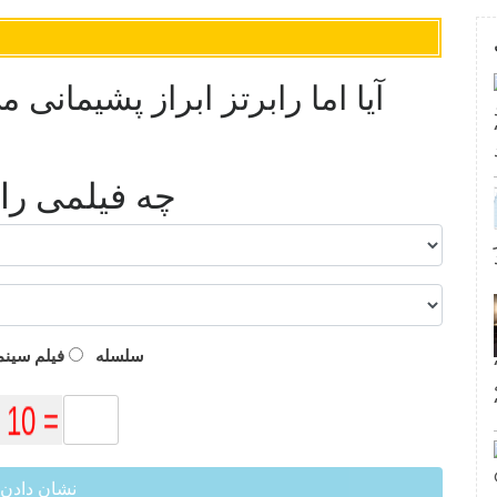
آیا اما رابرتز ابراز پشیمانی م
و
چه فیلمی را ب
ر
سلسله
فیلم سینم
ناک آمریکایی’ فصل 10: سارا پالسون
نشان دادن