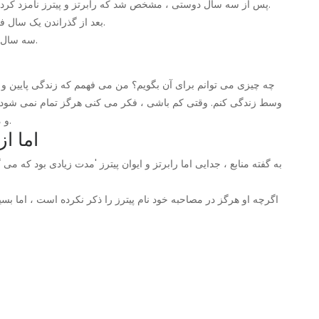
پس از سه سال دوستی ، مشخص شد که رابرتز و پیترز نامزد کرده اند ، اما در همان سال در نهایت خواستگاری را لغو کردند.
بعد از گذراندن یک سال فاصله ، اما و ایوان آشتی کردند و برای بار دوم نامزد کردند.
سه سال پس از آن ، زوجین خواستند که زمان نهایی آن را ترک کند.
وسط زندگی کنم. وقتی کم باشی ، فکر می کنی هرگز تمام نمی شود. هنگا
و من مدت زیادی در هر دو مکان زندگی کردم ، 'اعتراف کرد.
اما از
به گفته منابع ، جدایی اما رابرتز و ایوان پیترز 'مدت زیادی بود که م
اگرچه او هرگز در مصاحبه خود نام پیترز را ذکر نکرده است ، اما بسیا