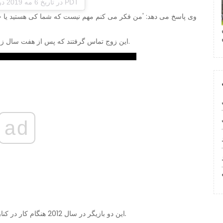
(emmaroberts) در تاریخ 6 مه 2019 در 9:04 صبح PDT
وی پاسخ می دهد: 'من فکر می کنم مهم نیست که شما کی هستید یا چه کا
این زوج تماس گرفتند که پس از هفت سال زندگی مشترک برای همیشه در روز ولنتاین کنار گذاشته شد.
ad
جهان بزرگسالان.
این دو بازیگر در سال 2012 هنگام کار در کنار یکدیگر در این فیلم با یکدیگر آشنا شدند