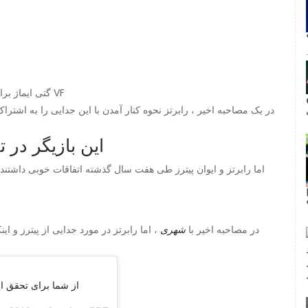
اما رابرتز و ایوان پیترز | عکس از مایک کوپولا / VF18 / گتی ایماژ برای VF
در یک مصاحبه اخیر ، رابرتز نحوه کنار آمدن با این جدایی را به اشترا
این بازیگر در 
اما رابرتز و ایوان پیترز طی هفت سال گذشته اتفاقات خوبی داشتند ،
در مصاحبه اخیر با
شهری
، اما رابرتز در مورد جدایی از پیترز و 
cosmopolitan وellenvonunwerth از شم