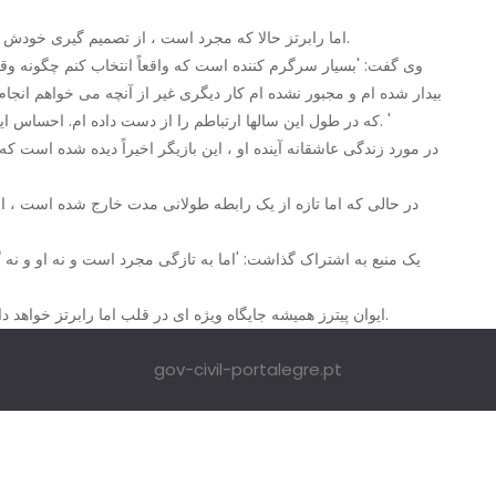
اما رابرتز حالا که مجرد است ، از تصمیم گیری خودش لذت می برد و کاملاً مراقبت از خود را متمرکز کرده است.
وی گفت: 'بسیار سرگرم کننده است که واقعاً انتخاب کنم چگونه وقت
بیدار شده ام و مجبور نشده ام کار دیگری غیر از آنچه می خواهم انج
که در طول این سالها ارتباطم را از دست داده ام. احساس اینکه زمان از آن من است واقعاً چیز جدیدی برای من است. '
در مورد زندگی عاشقانه آینده او ، این بازیگر اخیراً دیده شده است ک
در حالی که اما تازه از یک رابطه طولانی مدت خارج شده است ، او و
یک منبع به اشتراک گذاشت: 'اما به تازگی مجرد است و نه او و نه
ایوان پیترز همیشه جایگاه ویژه ای در قلب اما رابرتز خواهد داشت ، اما این جدایی اتفاقی بود که هر دو لازم بود رخ دهد.
gov-civil-portalegre.pt