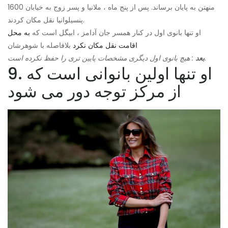
منهتن به پایان برساند. پس از پنج ماه ، ملانیا و پسر زوج به خیابان 1600
پنسیلوانیا نقل مکان کردند.
او تنها بانوی اول در کنار همسر جان آدامز ، ابیگل است که
به محل
اقامت نقل مکان نکرد
بلافاصله با شوهرشان
: هیچ بانوی اول دیگری مشخصات پایین تری را حفظ نکرده است.
بعد
9. او تنها اولین بانوانی است که
از مرکز توجه دور می شود