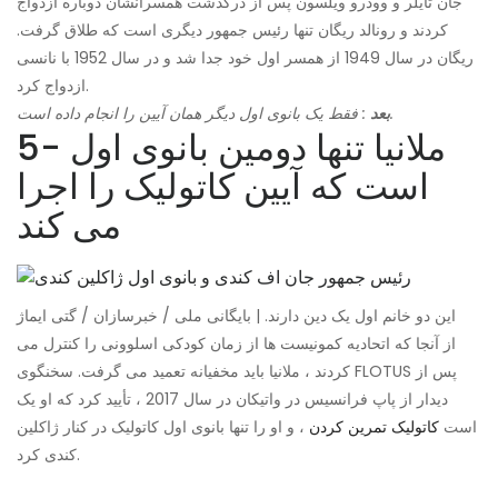
جان تایلر و وودرو ویلسون پس از درگذشت همسرانشان دوباره ازدواج
کردند و رونالد ریگان تنها رئیس جمهور دیگری است که طلاق گرفت.
ریگان در سال 1949 از همسر اول خود جدا شد و در سال 1952 با نانسی
ازدواج کرد.
: فقط یک بانوی اول دیگر همان آیین را انجام داده است.
بعد
5- ملانیا تنها دومین بانوی اول
است که آیین کاتولیک را اجرا
می کند
این دو خانم اول یک دین دارند. | بایگانی ملی / خبرسازان / گتی ایماژ
از آنجا که اتحادیه کمونیست ها از زمان کودکی اسلوونی را کنترل می
کردند ، ملانیا باید مخفیانه تعمید می گرفت. سخنگوی FLOTUS پس از
دیدار از پاپ فرانسیس در واتیکان در سال 2017 ، تأیید کرد که او یک
است
کاتولیک تمرین کردن
، و او را تنها بانوی اول کاتولیک در کنار ژاکلین
کندی کرد.