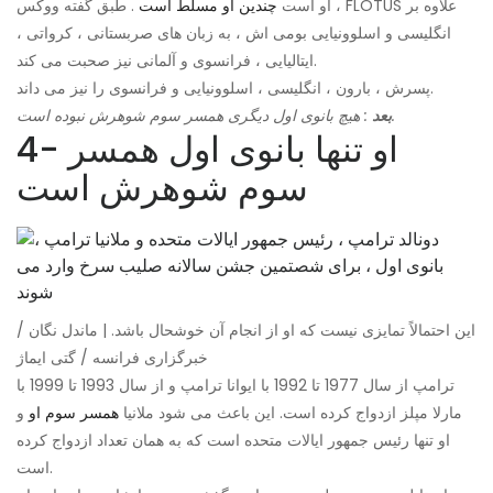
او است
چندین او مسلط است
. طبق گفته ووکس ، FLOTUS علاوه بر
انگلیسی و اسلوونیایی بومی اش ، به زبان های صربستانی ، کرواتی ،
ایتالیایی ، فرانسوی و آلمانی نیز صحبت می کند.
پسرش ، بارون ، انگلیسی ، اسلوونیایی و فرانسوی را نیز می داند.
: هیچ بانوی اول دیگری همسر سوم شوهرش نبوده است.
بعد
4- او تنها بانوی اول همسر
سوم شوهرش است
این احتمالاً تمایزی نیست که او از انجام آن خوشحال باشد. | ماندل نگان /
خبرگزاری فرانسه / گتی ایماژ
ترامپ از سال 1977 تا 1992 با ایوانا ترامپ و از سال 1993 تا 1999 با
مارلا مپلز ازدواج کرده است. این باعث می شود ملانیا
همسر سوم او
و
او تنها رئیس جمهور ایالات متحده است که به همان تعداد ازدواج کرده
است.