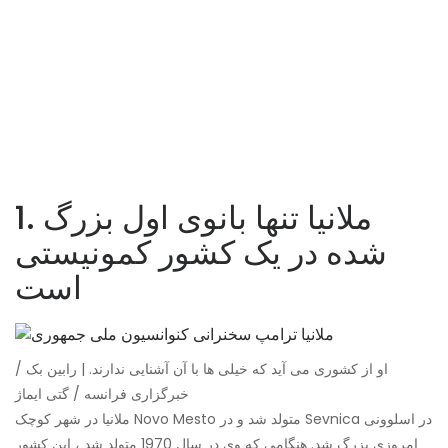
1. ملانیا تنها بانوی اول بزرگ
شده در یک کشور کمونیستی
است
او از کشوری می آید که خیلی ها با آن آشنایی ندارند. | رابین بک /
خبرگزاری فرانسه / گتی ایماژ
ملانیا در شهر کوچک Novo Mesto متولد شد و در Sevnica در اسلوونی
امروزی بزرگ شد. هنگامی که وی در سال 1970 متولد شد ، این کشور