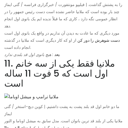
را به پشتش گذاشت. | فیلیپو مونتفورت / خبرگزاری فرانسه / گتی ایماژ
چند بار بوده است که ملانیا حاضر نشده است دست رئیس جمهور را در
انظار عمومی نگه دارد ، کاری که ما قبلاً ندیده ایم یک بانوی اول انجام
دهد.
مورد دیگری که ما عادت به دیدن آن نداریم در واقع یک بانوی اول است
دست شوهرش را دور کن
از او که کار دیگری است که ملانیا در گذشته
انجام داده است.
: هیچ بانوی اول قد بلندی ندارد.
بعد
11. ملانیا فقط یکی از سه خانم
اول است که 5 فوت 11 ساله
است
ما دو خانم اول قد بلند پشت به پشت داشتیم. | کوین دیچ-استخر / گتی
ایماژ
ملانیا یکی از بلند قد ترین بانوان است. مدل سابق به میشل اوباما و النور
.
روزولت پیوست و به عنوان تنها دیگران با یک
ارتفاع 5 فوت-11