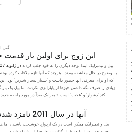
جسیکا بیل و جاستین تیمبرلیک | an
این زوج برای اولین بار قدمت خود را از س
بیل و تیمبرلیک ابتدا توجه دیگری را به خود جلب کردند
در ژانویه 2007 در گلدن گلوب بازگشت
به وضوح در حال معاشقه بودند ، هرچند که آنها تازه ملاقات کرده بود
زیادی را صرف نگه داشتن چیزها از پاپاراتزی نکردند. اما بیل یک بار 
کند 'دشوار' و 'عجیب' است. تیمبرلیک بعداً در مورد رابطه جدید خود با اپرا صحبت كرد و گفت كه بیل بوی 'زیبایی' می دهد.
آنها در سال 2011 نامزد شدند و در سال 2012 ازدواج کردند
حدود چهار سال با هم قرار گذاشتند. طرفداران شوکه شدند ، زیر