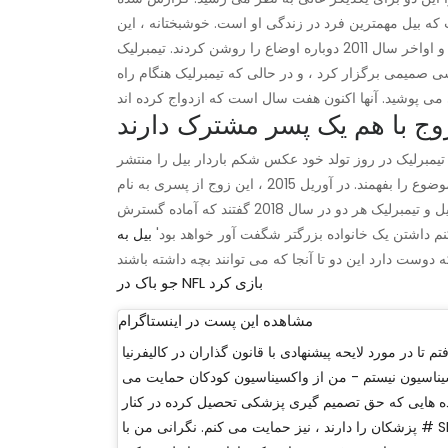
 که بیل مهمترین فرد در زندگی او است. خوشبختانه ، این
انشعاب دوام نیاورد. آنها در تابستان همان سال با هم مشاهده شدند و اواخر سال 2011 دوباره اوضاع را روشن کردند. تیمبرلیک
وج در سال 2012 در ایتالیا یک عروسی صمیمی برگزار کرد ، و در حالی که تیمبرلیک هنگام راه
وج با هم یک پسر مشترک دارند
در سال 2015 هنگامی اعلام شد که تیمبرلیک در روز تولد خود عکس شکم باردار بیل را منتشر
کرد. وی گفت این دو نفر نمی دانند چه چیزی دارند و قصد ندارند این موضوع را بفهمند. در آوریل 2015 ، این زوج از پسری به نام
سیلاس راندال تیمبرلیک استقبال کردند. اگرچه آنها دیگر بچه ندارند ، بیل و تیمبرلیک هر دو در سال 2018 گفتند که آماده گسترش
نم داشتن یک خانواده بزرگتر شگفت آور خواهد بود'
جو باک در NFL بازی کرد
مشاهده این پست در اینستاگرام
م تا در مورد لایحه پیشنهادی با قانون گذاران در کالیفرنیا
اسیون نیستم - من از واکسیناسیون کودکان حمایت می
اده هایی که حق تصمیم گیری پزشکی تحصیل کرده در کنار
پزشکان را دارند ، نیز حمایت می کنم. نگرانی من با # SB277 فقط در مورد معافیت