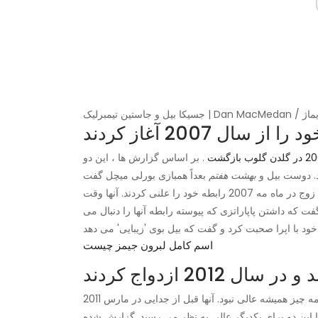
Dan MacMed / گتی ایماژ
ال 2007 آغاز کردند
. بر اساس گزارش ها ، این دو
ند. دوست بیل و
بهشت هفتم
بعداً همبازی بورلی میچل گفت
که او برای معرفی آنها حضور داشت و 'بسیار بسیار شیرین' بود. این زوج در ماه مه 2007 رابطه خود را علنی کردند. آنها وقت
گفت که داشتن پاپاراتزی که پیوسته رابطه آنها را دنبال می
اسم کامل لبرون جیمز چیست
بیل و تیمبرلیک ممکن است در یک ازدواج خوشبخت باشند ، اما همه چیز همیشه عالی نبود. آنها قبل از جدایی در مارس 2011
ا این دو برای یکدیگر عالی به نظر می رسید. گزارش شده