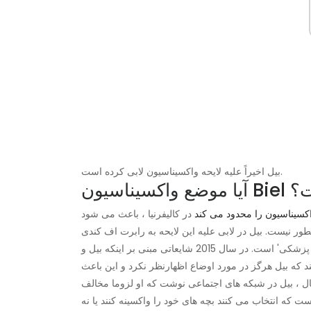
بیل اخیراً علیه لایحه واکسیناسیون لابی کرده است.
 است؟
کسیناسیون را محدود می کند
در کالیفرنیا ، باعث می شود
طور نیست. بیل در لابی علیه این لایحه به رابرت اف کندی
پیوست و کندی گفت که وی طرفدار 'واکسن های ایمن' و 'آزادی پزشکی' است. در سال 2015 شایعاتی مبنی بر اینکه بیل و
د که بیل هرگز در مورد اوضاع اظهارنظر نکرد و این باعث
 ، بیل در شبکه های اجتماعی نوشت که او لزوما مخالف