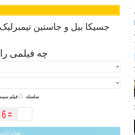
جسیکا بیل و جاستین تیمبرلیک 
و
چه فیلمی را ب
ر
سلسله
فیلم سینم
ناک آمریکایی’ فصل 10: سارا پالسون
نشان دادن