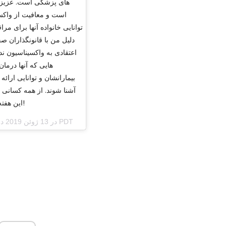
های پزشکی است. عزیزت
است و معافیت از واکسی
توانایی خانواده آنها برای مر
دلیل من با قانونگذاران صح
اعتقادی به واکسیناسیون ند
هایی که آنها درما
بیمارانشان و توانایی ارائ
این هفته با من دیدار کردند و درگیر این بحث مهم هستند متشکرم!
(jessicabiel) در 13 ژوئن 2019 در 5:32 صبح PDT