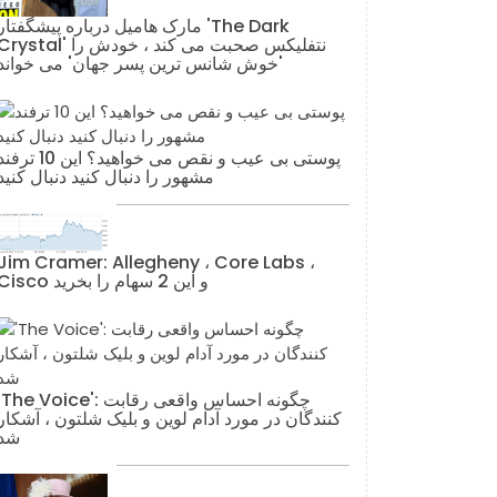
مارک هامیل درباره پیشگفتار 'The Dark
Crystal' نتفلیکس صحبت می کند ، خودش ر
'خوش شانس ترین پسر جهان' می خواند
پوستی بی عیب و نقص می خواهید؟ این 10 تر
مشهور را دنبال کنید دنبال کنید
Jim Cramer: Allegheny ، Core Labs ،
Cisco و این 2 سهام را بخرید
'The Voice': چگونه احساس واقعی رقاب
کنندگان در مورد آدام لوین و بلیک شلتون ، آشکار
شد