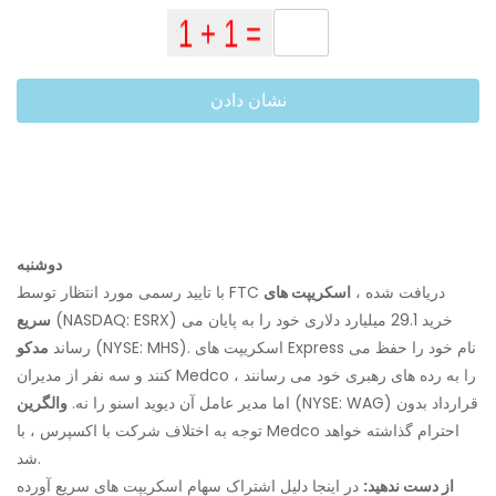
نشان دادن
دوشنبه
با تایید رسمی مورد انتظار توسط FTC دریافت شده ،
اسکریپت های
(NASDAQ: ESRX) خرید 29.1 میلیارد دلاری خود را به پایان می
سریع
(NYSE: MHS). اسکریپت های Express نام خود را حفظ می
رساند
مدکو
کنند و سه نفر از مدیران Medco را به رده های رهبری خود می رسانند ،
(NYSE: WAG) قرارداد بدون
اما مدیر عامل آن دیوید اسنو را نه.
والگرین
توجه به اختلاف شرکت با اکسپرس ، با Medco احترام گذاشته خواهد
شد.
از دست ندهید:
در اینجا دلیل اشتراک سهام اسکریپت های سریع آورده