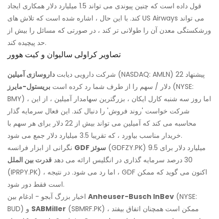
قول داده است که چنین پیوندی می تواند 1.5 میلیارد دلار همکاری ایجاد
کند. با این حال ، اشاره شده است که تلاش های US Airways می تواند
ورشکستگی معدن آن را طولانی تر کند ، در صورتی که مسائل را بیش از
حد پیچیده کند.
تصاویر کراولی سالیوان و کیت هوور
(NASDAQ: AMLN) پیشنهاد 22
شرکت دارویی دیابت
داروسازی آمیلین
(NYSE:
دلار / سهم را از طرف شما رد کرده است
بریستول-مایرز
BMY) ، اما روز سه شنبه کارل ایکان ، بزرگترین سهامدار آمیلین ، از این
شرکت خواست 'روند فروش' را دنبال کند. این فعال سرمایه گذار
محاسبه می کند که آمیلین می تواند بیش از 22 دلار برای هر سهم با
خریدار مناسب بیاورد ، که تقریبا 3.5 میلیارد دلار جمع می شود.
(GDFZY.PK) 9.5 میلیارد دلار برای
GDF سوئز
نگرانی از ابزار فرانسه
30 درصد سرمایه گذاری در انگلیس ارائه می دهد
قدرت بین الملل
(IPRPY.PK) ، اما رد می شود. در نتیجه ، GDF اکنون می گوید که ممکن
است فقط دور شود.
(NYSE:
Anheuser-Busch InBev
اخبار بزرگ آبجو - ادغام بین
(SBMRF.PK) ممکن است همچنان اتفاق بیفتد ،
SABMiller
BUD) و