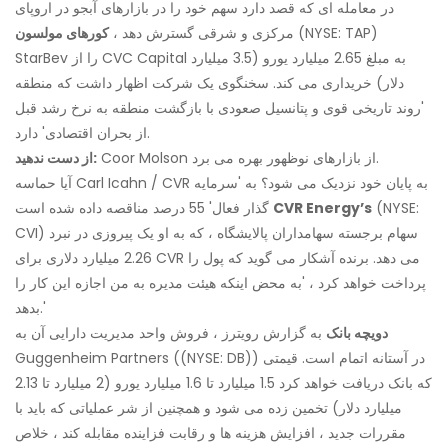
در معامله ای که قصد دارد سهم خود را در بازارهای آبجو در اروپای
(NYSE: TAP)
مرکزی و شرقی گسترش دهد ،
کورهای مولسون
StarBev را از CVC Capital به مبلغ 2.65 میلیارد یورو (3.5 میلیارد
دلار) خریداری می کند. سخنگوی یک شرکت اظهار داشت که منطقه
'روند تاریخی قوی و پتانسیل صعودی با بازگشت منطقه به نرخ رشد قبل
از بحران اقتصادی' دارد.
Coor Molson از بازارهای نوظهور بهره می برد.
از دست ندهید:
آیا حماسه Carl Icahn / CVR به پایان خود نزدیک می شود؟ به 'سرمایه
(NYSE:
CVR Energy’s
گذار فعال' 55 درصد مناقصه داده شده است
CVI) سهام برجسته سهامداران پالایشگاه ، که به او یک پیروزی در نبرد
2.26 میلیارد دلاری برای CVR می دهد. برنده آشکار می گوید که پول را
پرداخت خواهد کرد ، 'به محض اینکه هیئت مدیره به من اجازه این کار را
بدهد.'
دویچه بانک
به گزارش رویترز ، فروش واحد مدیریت دارایی آن به
Guggenheim Partners ((NYSE: DB)) در آستانه اتمام است. قیمتی
که بانک دریافت خواهد کرد 1.5 میلیارد تا 1.6 میلیارد یورو (2 میلیارد تا 2.13
میلیارد دلار) تخمین زده می شود و همچنین از شر عملیاتی که باید با
مقررات جدید ، افزایش هزینه ها و رقابت فزاینده مقابله کند ، خلاص