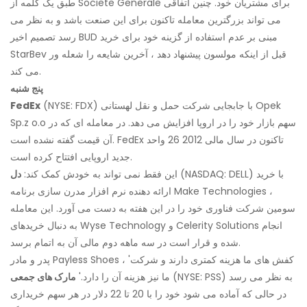
طبق یک کلمه از Societe Generale برای مشتریان خود. چنین اتفاقی
می تواند بزرگترین معامله تاکنون برای این صنعت باشد و به نظر می
رسد تصمیم اخیر BUD مبنی بر عدم استفاده از گزینه خود برای خرید
StarBev قبل از اینکه مولسون پیشنهاد دهد ، آخرین شایعه را شعله ور
می کند.
پنج شنبه
(NYSE: FDX) با جابجایی شرکت حمل و نقل لهستانی Opek
FedEx
Sp.z o.o سهم بازار خود را در اروپا افزایش می دهد. در معامله ای که در
آن قیمت گفته نشده است. FedEx تاکنون در سال مالی 2012 26 واحد
جدید اروپایی افتتاح کرده است.
(NASDAQ: DELL) با خرید
این فقط نمی تواند به خودش کمک کند:
دل
ارائه دهنده نرم افزار مدرن سازی برنامه Make Technologies ،
سومین شرکت فناوری خود را در این هفته به دست می آورد. این معامله
به دنبال خریدهای Wyse Technology و Celerity Solutions انجام
شده و قرار است در سه ماهه دوم مالی آن به اتمام برسد.
پدر و مادر Payless Shoes ، 'کفش های ما هزینه کمتری دارند و شرکت
(NYSE: PSS) به نظر می رسد
ما نیز هزینه آن را دارد.'
مارک های جمعی
در حالی که آماده می شود خود را با 20 تا 22 دلار در هر سهم خریداری