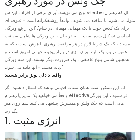
جک ولش در مورد رهبری
ولچ می نویسد: 'برای برخی از افراد ، این س whetherال که رهبران
متولد می شوند یا ساخته می شوند ، واقعاً روشنفکرانه است - علوفه ای
برای یک کلاس خوب یا یک مهمانی مهمانی در شام'. 'این از پنج ویژگی
اساسی تشکیل شده است ... به هر حال ، این ویژگی ها شامل صداقت
نیستند ، که یک شرط لازم در هر موقعیت رهبری یا هوش است ، که به
همین ترتیب یک بلیط برای بازی در بازار پیچیده جهانی امروز است. و
همچنین شامل بلوغ عاطفی ، یک ضرورت دیگر نیستند. این سه ویژگی
پایه هستند - آنها داده می شوند. '
واقعا دادلی بویز برادر هستند
اما این ممکن است همان صفات قدیمی نباشد که انتظار داشتید. اگر
واقعاً می خواهید یک مدیر یا رهبر م effectiveثر شوید ، این ویژگی
هایی است که جک ولش و همسرش پیشنهاد می کنند شما روی میز
بگذارید.
1. انرژی مثبت