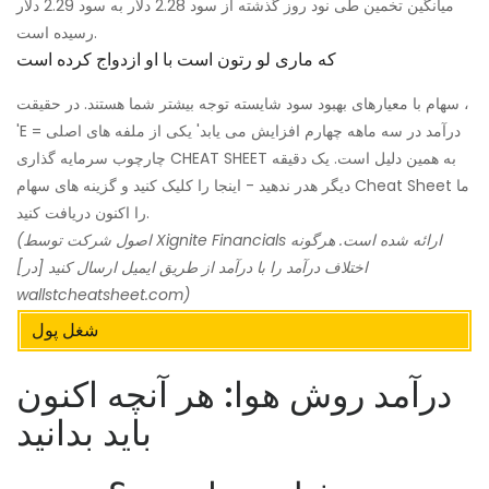
میانگین تخمین طی نود روز گذشته از سود 2.28 دلار به سود 2.29 دلار
رسیده است.
که ماری لو رتون است با او ازدواج کرده است
سهام با معیارهای بهبود سود شایسته توجه بیشتر شما هستند. در حقیقت ،
'E = درآمد در سه ماهه چهارم افزایش می یابد' یکی از ملفه های اصلی
چارچوب سرمایه گذاری CHEAT SHEET به همین دلیل است. یک دقیقه
دیگر هدر ندهید - اینجا را کلیک کنید و گزینه های سهام Cheat Sheet ما
را اکنون دریافت کنید.
(اصول شرکت توسط Xignite Financials ارائه شده است. هرگونه
اختلاف درآمد را با درآمد از طریق ایمیل ارسال کنید [در]
wallstcheatsheet.com)
شغل پول
درآمد روش هوا: هر آنچه اکنون
باید بدانید