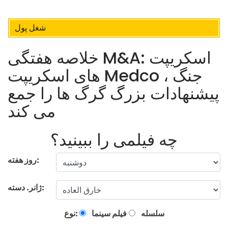
شغل پول
خلاصه هفتگی M&A: اسکریپت
های اسکریپت Medco ، جنگ
پیشنهادات بزرگ گرگ ها را جمع
می کند
چه فیلمی را ببینید؟
روز هفته:
ژانر. دسته:
سلسله
فیلم سینما
نوع: