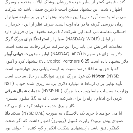
کند ، قیمتی کمتر از سایر خرده فروشان پوشاک ایالات متحده. بلومبرگ
اظهار داشت: این پیشنهاد ممکن است بالاترین قیمتی باشد که شرکت
می تواند بدست آورد ، زیرا این محدوده بیش از دو برابر سابقه سهام از
زمان بررسی گزینه ها در ماه اوت است. صرف نظر از این ، خریداران
احتمالی معامله می کنند: این شرکت 62 درصد تخفیف برای فروش دارد.
(NASDAQ: WOLF) در اوایل
سهام از
استراحتگاههای بزرگ گرگ
معاملات افزایش می یابد زیرا این شرکت مرکز رقابت مناقصه است.
(NASDAQ: APO) 5 دلار به ازای هر سهم
اولین،
مدیریت جهانی آپولو
پیشنهاد کرد و اکنون KSL Capital Partners 6.25 دلار پیشنهاد داده است
که با حق بیمه 9.6 درصد نسبت به قیمت پایانی روز چهارشنبه است.
(NYSE:
NStar
یک غول بزرگ انرژی نیوانگلند در حال ساخت است
NST) تأیید نهایی برای ارتباط 5 میلیارد دلاری برنامه ریزی شده خود با
(NYSE: NU) وزارت تاسیسات ماساچوست با بزرگ
خدمات شمال شرقی
کردن این ادغام ، راه را برای شرکت جدید ، که به 3.5 میلیون مشتری
گاز و برق خدمت خواهد کرد ، باز می کند.
(NYSE: DAL) آیا می خواهید با خرید یک پالایشگاه به صورت
میکند
دلتا
عمودی پیش بروید؟ رابرت کمپبل (رویترز) اظهار داشت که اگر صحت
گفتگو دقیق باشد ، 'پیشنهادی شگفت انگیز و گیج کننده ...' خواهد بود.