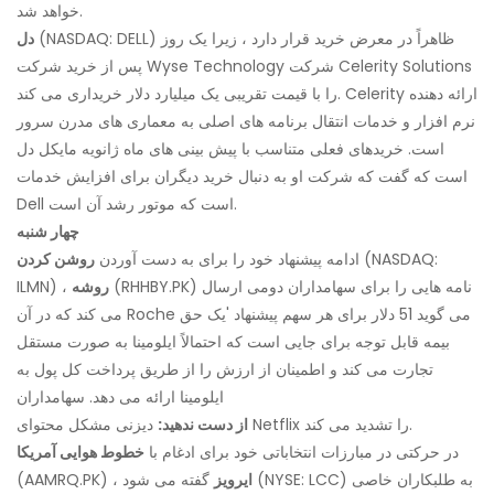
خواهد شد.
(NASDAQ: DELL) ظاهراً در معرض خرید قرار دارد ، زیرا یک روز
دل
پس از خرید شرکت Wyse Technology شرکت Celerity Solutions
را با قیمت تقریبی یک میلیارد دلار خریداری می کند. Celerity ارائه دهنده
نرم افزار و خدمات انتقال برنامه های اصلی به معماری های مدرن سرور
است. خریدهای فعلی متناسب با پیش بینی های ماه ژانویه مایکل دل
است که گفت که شرکت او به دنبال خرید دیگران برای افزایش خدمات
Dell است که موتور رشد آن است.
چهار شنبه
(NASDAQ:
ادامه پیشنهاد خود را برای به دست آوردن
روشن کردن
(RHHBY.PK) نامه هایی را برای سهامداران دومی ارسال
روشه
ILMN) ،
می کند که در آن Roche می گوید 51 دلار برای هر سهم پیشنهاد 'یک حق
بیمه قابل توجه برای جایی است که احتمالاً ایلومینا به صورت مستقل
تجارت می کند و اطمینان از ارزش را از طریق پرداخت کل پول به
ایلومینا ارائه می دهد. سهامداران
دیزنی مشکل محتوای Netflix را تشدید می کند.
از دست ندهید:
در حرکتی در مبارزات انتخاباتی خود برای ادغام با
خطوط هوایی آمریکا
ایرویز
گفته می شود (NYSE: LCC) به طلبکاران خاصی
(AAMRQ.PK) ،