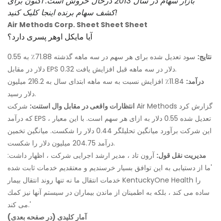
بازار سهام در سال 2013 درحال خروش است. اکنون برای
کشف سهام برنده اینجا کلیک کنید!
Air Methods Corp. Sheet Sheet Sheet
آیا مایکل اوهر پسری دارد؟
نتایج:
سود تعدیل شده برای هر سهم در سه ماهه گذشته 71.88٪ به 0.55
دلار در مقابل EPS 0.32 دلار در سه ماهه قبل افزایش یافت.
درآمد:
11.84٪ افزایش نسبت به سه ماهه ابتدای سال به 216.2 میلیون
دلار رسید.
انتظارات واقعی در مقابل وال استنت:
شرکت Air Methods گزارش کرد
که درآمد EPS تعدیل شده 0.55 دلار به ازای هر سهم است. با این معیار ،
این شرکت برآورد میانگین تحلیلگر 0.44 دلار را شکست. میانگین تخمین
درآمد 204.75 میلیون دلار را شکست.
مدیریت نقل قول:
آرون تاد ، مدیر ارشد اجرایی شرکت ، اظهار داشت:
'ما از دستیابی به این توافق بسیار خرسندیم و معتقدیم خدمات ثابت شده
خدمات انتقال ما نه تنها روند انتقال بیمار KentuckyOne Health را
ساده می كند ، بلكه به اطمینان از ماندن بیماران در سیستم آنها نیز كمك
می كند.'
آمار کلیدی (در صفحه بعدی)