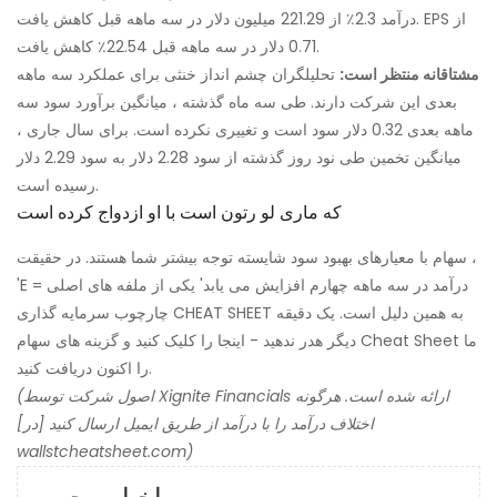
درآمد 2.3٪ از 221.29 میلیون دلار در سه ماهه قبل کاهش یافت. EPS از
0.71 دلار در سه ماهه قبل 22.54٪ کاهش یافت.
مشتاقانه منتظر است:
تحلیلگران چشم انداز خنثی برای عملکرد سه ماهه
بعدی این شرکت دارند. طی سه ماه گذشته ، میانگین برآورد سود سه
ماهه بعدی 0.32 دلار سود است و تغییری نکرده است. برای سال جاری ،
میانگین تخمین طی نود روز گذشته از سود 2.28 دلار به سود 2.29 دلار
رسیده است.
که ماری لو رتون است با او ازدواج کرده است
سهام با معیارهای بهبود سود شایسته توجه بیشتر شما هستند. در حقیقت ،
'E = درآمد در سه ماهه چهارم افزایش می یابد' یکی از ملفه های اصلی
چارچوب سرمایه گذاری CHEAT SHEET به همین دلیل است. یک دقیقه
دیگر هدر ندهید - اینجا را کلیک کنید و گزینه های سهام Cheat Sheet ما
را اکنون دریافت کنید.
(اصول شرکت توسط Xignite Financials ارائه شده است. هرگونه
اختلاف درآمد را با درآمد از طریق ایمیل ارسال کنید [در]
wallstcheatsheet.com)