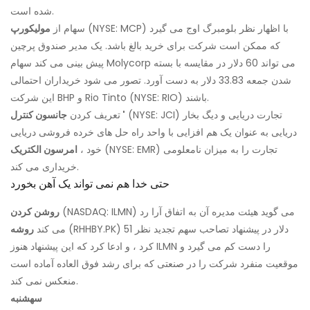
شده است.
(NYSE: MCP) با اظهار نظر بلومبرگ اوج می گیرد
سهام از
مولیکورپ
که ممکن است شرکت برای خرید بالغ باشد. یک مدیر صندوق پرچین
پیش بینی می کند سهام Molycorp می تواند 60 دلار در مقایسه با بسته
شدن جمعه 33.83 دلار به دست آورد. تصور می شود خریداران احتمالی
این شرکت BHP و Rio Tinto (NYSE: RIO) باشند.
(NYSE: JCI) تجارت دریایی و دیگ بخار
جانسون کنترل '
تعریف کردن
دریایی به عنوان یک هم افزایی با واحد راه حل های خرده فروشی دریایی
(NYSE: EMR) تجارت را به میزان نامعلومی
خود ،
امرسون الکتریک
خریداری می کند.
حتی خدا هم نمی تواند یک آهن بخورد
(NASDAQ: ILMN) می گوید هیئت مدیره آن به اتفاق آرا رد
روشن کردن
(RHHBY.PK) 51 دلار در پیشنهاد تصاحب سهم تجدید نظر
می کند
روشه
کرد ، و ادعا کرد که این پیشنهاد هنوز ILMN را دست کم می گیرد و
موقعیت منفرد شرکت را در صنعتی که برای رشد فوق العاده آماده است
منعکس نمی کند.
سهشنبه