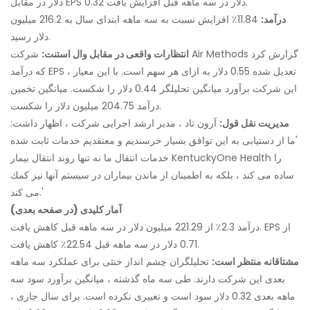
دلار در مقابل EPS 0.32 دلار در سه ماهه قبل افزایش یافت.
درآمد:
11.84٪ افزایش نسبت به سه ماهه ابتدای سال به 216.2 میلیون
دلار رسید.
انتظارات واقعی در مقابل وال استنت:
شرکت Air Methods گزارش کرد
که درآمد EPS تعدیل شده 0.55 دلار به ازای هر سهم است. با این معیار ،
این شرکت برآورد میانگین تحلیلگر 0.44 دلار را شکست. میانگین تخمین
درآمد 204.75 میلیون دلار را شکست.
مدیریت نقل قول:
آرون تاد ، مدیر ارشد اجرایی شرکت ، اظهار داشت:
'ما از دستیابی به این توافق بسیار خرسندیم و معتقدیم خدمات ثابت شده
خدمات انتقال ما نه تنها روند انتقال بیمار KentuckyOne Health را
ساده می كند ، بلكه به اطمینان از ماندن بیماران در سیستم آنها نیز كمك
می كند.'
آمار کلیدی (در صفحه بعدی)
درآمد 2.3٪ از 221.29 میلیون دلار در سه ماهه قبل کاهش یافت. EPS از
0.71 دلار در سه ماهه قبل 22.54٪ کاهش یافت.
مشتاقانه منتظر است:
تحلیلگران چشم انداز خنثی برای عملکرد سه ماهه
بعدی این شرکت دارند. طی سه ماه گذشته ، میانگین برآورد سود سه
ماهه بعدی 0.32 دلار سود است و تغییری نکرده است. برای سال جاری ،