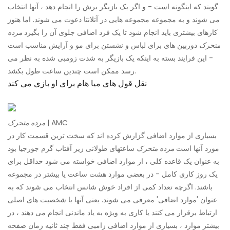
گویند که اینگونه است - و اگر یک بازیگر برش را انجام دهد ، آنها انتخاب
می شوند و به مجموعه مجموعه هایی در آتلانتا دعوت می شوند. اما هنوز
کارهای بیشتری باید انجام شود تا یک فرد اضافی جلوی آن را بگیرد
مرده
متحرک
دوربین های برای لباس و نشستن برای مو و آرایش مناسب است
- این فرایند بسته به اینکه یک بازیگر به شدت زومبی شده به نظر می
رسد ممکن است چندین ساعت طول بکشد.
نقل قول های میا هام برای او بازی می کند
| AMC
مرده متحرک
بسیاری از موارد اضافی گزارش کرده اند که سخت ترین قسمت کار در
مورد آنها است
مرده متحرک
ساعتهای طولانی زیر آفتاب گرم جورجیا بود
به عنوان یک قاعده کلی ، از موارد اضافی خواسته می شود حداقل برای
یک روز کاری کامل - در بعضی موارد هشت ساعت یا بیشتر در مجموعه
باشند. اگرچه تعداد کمی از افراد خوش شانس انتخاب می شوند که به
عنوان 'موارد اضافی' معرفی می شوند. یعنی آنها با شخصیت های اصلی
ارتباط برقرار می کنند یا کاری به ویژه به یاد ماندنی انجام می دهند ، در
بیشتر موارد ، بسیاری از موارد اضافی زامبی فقط چند ثانیه زمان صفحه