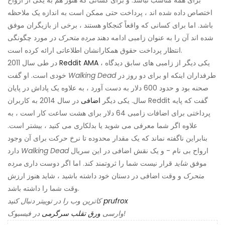
برای همه مناسب نباشد. و برای کسانی که هنوز هم به یکی از ارواح
اختصاص داده شده اند ، پرداخت حتی ممکن است به اندازه یک ملاحظه
باشد. اما برای کسانی که واقعاً کنجکاو هستند ، برخی از بازیگران موفق
شده اند آن را به عنوان زامبی ادامه دهند
مرده متحرک
در مورد چگونگی
انتظار پرداخت حقوق همكارانشان اطلاعاتی ارائه كرده است.
، یکی دیگر از زامبی های سابق دیدگاه
Reddit AMA
در طی سال 2011
طرفداران اینکه او برای دو روز در
Walking Dead
خودی است. او گفت
صحنه بود و حدود 600 دلار به دست آورد ، به علاوه یک پاداش در پایان
سال. یکی دیگر
اضافی
در سال 2014 به کاربران Reddit گفت که پایه
پرداختی برای اضافات زامبی 64 دلار برای هشت ساعت کار است ، به
علاوه اگر شما معرفی می شوید یا بدلکاری می کنید ، بیشتر است.
بنابراین ناگفته نماند که یک مقدار محدوده تا نرخ حرکت برای آن وجود
ارواح بی نام - و یک نقش اضافی در این سریال
Walking Dead
دارد
موفق
شاید
قرار نیست شما را ثروتمند کند. اما اگر دوست داری
مرده
متحرک
و وقت اضافی در دستان خود داشته باشید ، شاید هنوز ارزش
وقت شما را داشته باشد.
prufrox
کاترین وب را در توییتر دنبال کنید
در فیسبوک!
وارسی
ورق تقلب سرگرمی