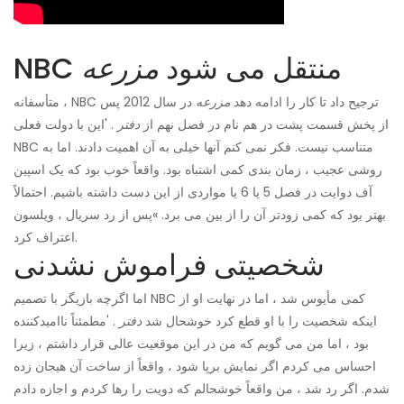
NBC منتقل می شود
مزرعه
متأسفانه ، NBC ترجیح داد تا کار را ادامه دهد
مزرعه
در سال 2012 پس
از پخش قسمت پشت در هم نام در فصل نهم از
دفتر
. 'این با دولت فعلی
NBC متناسب نیست. فکر نمی کنم آنها خیلی به آن اهمیت دادند. اما به
روشی عجیب ، زمان بندی کمی اشتباه بود. واقعاً خوب بود که یک اسپین
آف دوایت در فصل 5 یا 6 یا مواردی از این دست داشته باشیم. احتمالاً
بهتر بود که کمی زودتر آن را از بین می برد. »پس از رد سریال ، ویلسون
اعتراف کرد.
شخصیتی فراموش نشدنی
اما اگرچه بازیگر با تصمیم NBC کمی مأیوس شد ، اما در نهایت او از
اینکه شخصیت را با او قطع کرد خوشحال شد
دفتر
. 'مطمئناً ناامیدکننده
بود ، اما من می گویم که من در این موقعیت عالی قرار داشتم ، زیرا
احساس می کردم اگر نمایش برپا شود ، واقعاً از ساخت آن هیجان زده
شدم. اگر رد شد ، من واقعاً خوشحالم که دویت را رها کردم و اجازه دادم