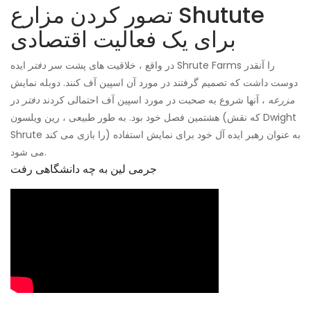
تصور کردن مزارع Shutute
برای یک فعالیت اقتصادی
در واقع ، خلاقیت های پشت سر
دفتر
ایده Shrute Farms را آنقدر
دوست داشت که تصمیم گرفتند در مورد آن اسپین آف کنند. دوبله نمایش
مزرعه
، آنها شروع به صحبت در مورد اسپین آف احتمالی کردند
دفتر
در
هشتمین فصل خود بود. به طور طبیعی ، رین ویلسون (که نقش Dwight
Shrute را بازی می کند) به عنوان رهبر ایده آل خود برای نمایش استفاده
می شود.
جرمی لین به چه دانشگاهی رفت