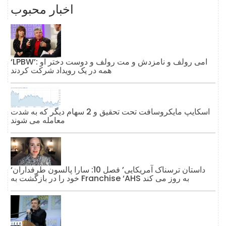
اخبار محبوب
‘LPBW’: امی رولف و نامزدش و مت رولف و دوست دختر او
همه در یک رویداد شرکت کردند
اسکایپ مایکروسافت تحت تحقیق و 2 سهام دیگر که به شدت
معامله می شوند
‘داستان ترسناک آمریکایی’ فصل 10: سارا پالسون طرفداران
خود را در بازگشت به Franchise ‘AHS به روز می کند