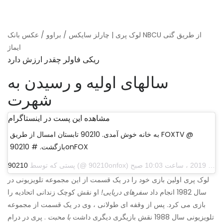
لوک پری | چارلز سایکس / براوو / عکس بانک NBCU از طریق گتی
ایماژ
ریکی فاولر چقدر ارزش دارد
سالهای اولیه و رسیدن به
شهرت
مشاهده این پست در اینستاگرام
به خانه خوش آمدی. 90210 تابستان امسال از طریق FOXTV @
بازگشت. # 90210onFOX
پستی که توسط
90210
لوک پری اولین بازی خود را در یک قسمت از این مجموعه تلویزیونی در
سال 1982 انجام داد
سفرهای دریایی!
او نقش کوچک زندانی اتحادیه را
بازی می کرد. پس از وقفه ای طولانی ، وی در یک قسمت از مجموعه
تلویزیونی سال 1988 نقش بازیگری دیگری داشت
با محبت
. پری در درام