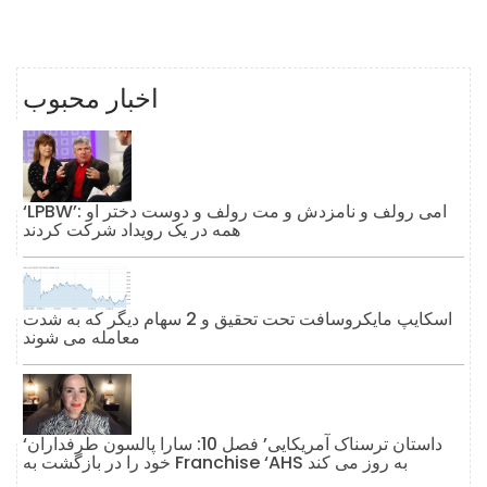
اخبار محبوب
‘LPBW’: امی رولف و نامزدش و مت رولف و دوست دختر او
همه در یک رویداد شرکت کردند
اسکایپ مایکروسافت تحت تحقیق و 2 سهام دیگر که به شدت
معامله می شوند
‘داستان ترسناک آمریکایی’ فصل 10: سارا پالسون طرفداران
خود را در بازگشت به Franchise ‘AHS به روز می کند