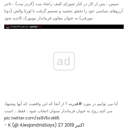
سپس ، پس از کار در کنار شورای کثیف راشاد تیت (لارنز تیت) ، تاجر
آرزوهای سیاسی خود را تحقق بخشید و تصمیم گرفت با لورتا والش (دونا
مورفی) به عنوان معاون فرماندار نیویورک کاندید شود.
ad
آیا می توانیم در مورد
#قدرت
؟ از آنجا که این واقعیت که آنها پیشنهاد
می کنند روح به عنوان فرماندار ستوان انتخاب شود ، فقط ... است.
pic.twitter.com/ss9V5cvkR5
27 اکتبر 2019
- K (@ AlexjandriaSays)