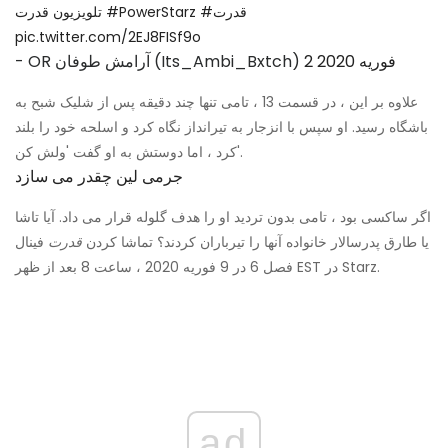
#قدرت
#PowerStarz
تلویزیون قدرت
pic.twitter.com/2EJ8FISf9o
2 فوریه 2020
- OR آرامش طوفان (Its_Ambi_Bxtch)
علاوه بر این ، در قسمت 13 ، تامی تنها چند دقیقه پس از شلیک شبح به
باشگاه رسید. او سپس با انزجار به تیرانداز نگاه کرد و اسلحه خود را بلند
کرد ، اما دوستش به او گفت 'ولش کن'.
جرمی لین چقدر می سازد
اگر ساکسی بود ، تامی بدون تردید او را هدف گلوله قرار می داد. آیا تاشا
یا طارق پدرسالار خانواده آنها را تیرباران کردند؟ تماشا کردن
قدرت
فینال
فصل 6 در 9 فوریه 2020 ، ساعت 8 بعد از ظهر EST در Starz.
ad