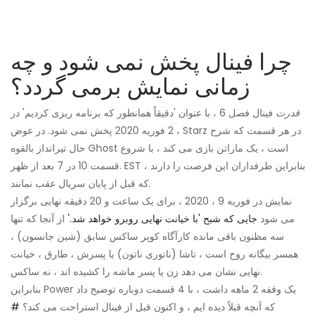
چرا فینال پخش نمی شود و چه
زمانی نمایش برمی گردد؟
قدرت
فینال فصل 6 ، با عنوان 'دقیقاً همانطور که برنامه ریزی کردیم' در
2 فوریه 2020 پخش نمی شود. در عوض ، Starz در هر قسمت که شرح
حال تیرانداز بالقوه Ghost است ، یک ماراتن بازی می کند ، با شروع
قسمت 10 در 7 بعد از ظهر. EST ، بنابراین طرفداران این فرصت را دارند
که قبل از پایان سریال عقب نمانند.
نمایش در فوریه 9 ، 2020 ، برای یک ساعت و 20 دقیقه نهایی برگزار
می شود
جایی که شبح 'با خیانت نهایی روبرو خواهد شد.'
از آنجا که تنها
سه مظنون باقی مانده کارآگاه کوپر ساکس سابق (شین جانسون) ،
همسر بیگانه روح است ، تاشا (ناتوری ناتون) یا پسرش ، طارق ، خیانت
نهایی نشان می دهد زن یا پسر ماشه را کشیده اند ، نه ساکس.
بنابراین Power یک وقفه 2 ماهه داشت ، با 4 قسمت دوباره توضیح داد
که آنچه قبلاً دیده ایم ، و اکنون قبل از فینال استراحت می کند؟
#