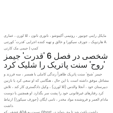
مایکل راینی جونیور ، روتیمی آکینوشو ، ناتوری ناتون ، للا لورن ، عماری
هاردویک ، جوزف سیکورا و خالق و تهیه کننده اجرایی 'قدرت' کورتنی A.
کمپ | جیمی مک کارتی
شخصی در فصل 6 'قدرت' جیمز
'روح' سنت پاتریک را شلیک کرد
جیمز 'شبح' سنت پاتریک ظاهراً زندگی کاملی با همسر ، سه فرزند و
مشاغل موفق داشته است. با این حال ، هنگامی که او سعی کرد با نازنین
دبیرستان خود ، آنجلا والدس (للا لورن) ، وکیل دادگستری کار کند ، تلاش
کرد رفتارهای غیرقانونی خود را پشت سر بگذارد. او همچنین با دوست
مادام العمر و فروشنده مواد مخدر ، تامی ایگان (جوزف سیکورا) ارتباط
داشت.
عشقی که ADA نسبت به Ghost داشت باعث شد تا وی بتواند در