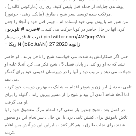
پوشاندن جنایات از جمله قتل پلیس کثیف ری ری (مارکوس کالندر) ،
مرتکب شده توسط پسر شبح ، طارق (مایکل رینی ، جونیور).
من هنوز هم با پیش بینی خود ایستاده ام .. جیمز قتل خود و آنجلا را جعل
کرد. آنها در حال حاضر در کوبا حرکت می کنند ...
#قدرت
# تلویزیون
pic.twitter.com/AMQaxpKVak
قدرت
# قدرت_ستار
27 ژانویه 2020
- ربکا N (bEcJuAN)
حتی اگر همکارانش به شدت می خواستند شبح را ناخن بزنند ، او حاضر
نشد که به او رو کند. در پایان فصل 5 ، شبح فکر می کرد آنجلا علیه او
شهادت می دهد و ترتیب دیدار آنها را در دبیرستان قدیمی خود برای گفتگو
می دهد.
تامی به دنبال این زن و شوهر اقدام به شلیک به بهترین دوست خود کرد ،
اما آنجلا شاهد آمدن آن بود و شبح را از مسیر بیرون راند ، گلوله را برای
او می گرفت.
در فصل بعد ، شبح چندین بار سعی کرد انتقام مرگ معشوق خود را با
تلاش ناموفق برای کشتن تامی برد. با این حال ، سرانجام این دو مجبور
شدند برای نجات طارق با هم کار کنند ، بنابراین این دو آتش بس اعلام
کردند.