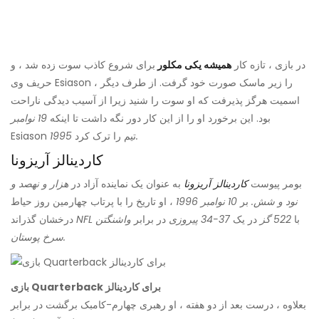
در بازی ، تازه کار
همیشه
یکی
مکلور
برای شروع کاذب سوت زده شد ، و
حریف وی Esiason را زیر ماسک صورت خود گرفت. از طرف دیگر ،
اسمیت هرگز پذیرفت که او سوت را شنید زیرا از آسیب دیدگی ناراحت
بود. این برخورد او را از این کار دور نگه داشت تا اینکه
19 نوامبر
1995.
Esiason تیم را ترک کرد
کاردینالز آریزونا
بومر پیوست
کاردینالز آریزونا
به عنوان یک نماینده آزاد در
هزار و نهصد و
نود و شش.
بر
10 نوامبر 1996
، او تاریخ را با پرتاب چهارمین روز حیاط
با
522 گز
در یک
37-34 پیروزی
در برابر
واشنگتن
NFL
درخشان گذراند
سرخ پوستان.
بازی Quarterback برای کاردینالز
بعلاوه ، درست بعد از دو هفته ، او رهبری چهارم-
کامبک برگشت در برابر