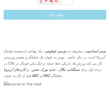
نشان دادن
بومر اسیاسون ،
معروف به
نورمن جولیوس ،
یک مهاجم بازنشسته فوتبال
آمریکا است. در حال حاضر ، بومر به عنوان یک تحلیلگر و مفسر ورزشی
در CBS کار می کند
ورزش ها.
بازیکن خط حمله در
لیگ ملی فوتبال
در
درجه اول برای
سینگناتی بنگال
،
جدید
یورک جتس
، و
کاردینالز آریزونا
تحلیلگر
HBO
و
ABC
قبل از کار به عنوان