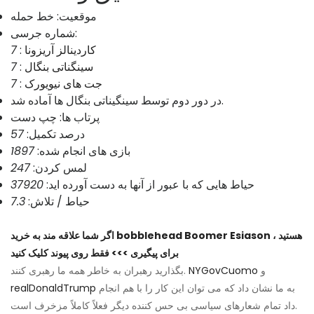
موقعیت: خط حمله
شماره جرسی:
کاردینالز آریزونا
:
7
سینگناتی بنگال
:
7
جت های نیویورک
:
7
در دور دوم توسط سینگیناتی بنگال ها آماده شد.
پرتاب ها: چپ دست
درصد تکمیل:
57
بازی های انجام شده:
1897
لمس کردن:
247
حیاط هایی که با عبور از آنها به دست آورده اید:
37920
حیاط / تلاش:
7.3
اگر شما علاقه مند به خرید bobblehead Boomer Esiason هستید ،
برای پیگیری >>> فقط روی پیوند کلیک کنید
و
NYGovCuomo
بگذارید رهبران به خاطر همه ما رهبری کنند.
به ما نشان داد که می توان این کار را با هم انجام
realDonaldTrump
داد تمام شعارهای سیاسی بی حس کننده دیگر فعلاً کاملاً مزخرف است.