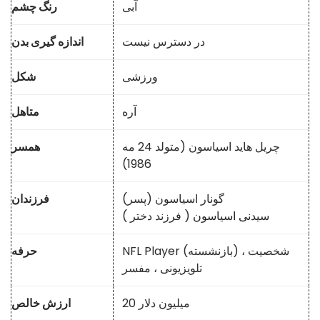
آبی
رنگ چشم
در دسترس نیست
اندازه گیری بدن
ورزشی
شکل
آره
متاهل
چریل هاید اسیاسون (متولد 24 مه
همسر
1986)
گونار اسیاسون (پسر)
فرزندان
سیدنی اسیاسون
( فرزند دختر )
NFL Player (بازنشسته) ، شخصیت
حرفه
تلویزیونی ، مفسر
20 میلیون دلار
ارزش خالص