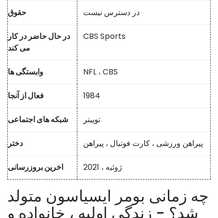
در دسترس نیست
حقوق
CBS Sports
در حال حاضر در کار
می کند
NFL ، CBS
وابستگی ها
1984
فعال از آنجا
توییتر
شبکه های اجتماعی
پیراهن ورزشی
،
کارت فوتبال
،
پیراهن
دختر
ژوئیه ، 2021
اخرین بروزرسانی
چه زمانی بومر ایسیاسون متولد
شد؟ - زندگی اولیه ، خانواده و