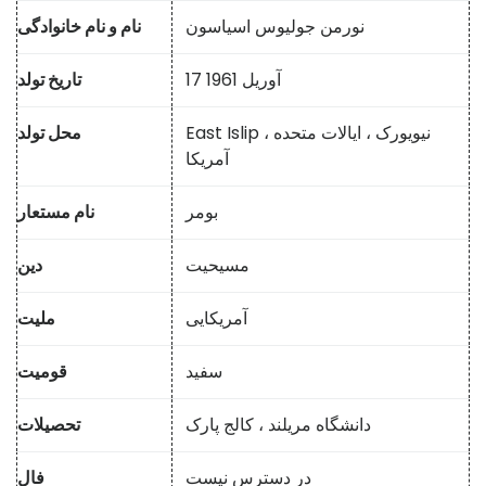
نورمن جولیوس اسیاسون
نام و نام خانوادگی
17 آوریل 1961
تاریخ تولد
East Islip ، نیویورک ، ایالات متحده
محل تولد
آمریکا
بومر
نام مستعار
مسیحیت
دین
آمریکایی
ملیت
سفید
قومیت
دانشگاه مریلند ، کالج پارک
تحصیلات
در دسترس نیست
فال