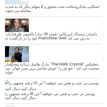
اسکایپ مایکروسافت تحت تحقیق و 2 سهام دیگر که به شدت
معامله می شوند
‘داستان ترسناک آمریکایی’ فصل 10: سارا پالسون طرفداران
خود را در بازگشت به Franchise ‘AHS به روز می کند
مارک هامیل درباره پیشگفتار 'The Dark Crystal' نتفلیکس
صحبت می کند ، خودش را 'خوش شانس ترین پسر جهان' می
خواند
پوستی بی عیب و نقص می خواهید؟ این 10 ترفند مشهور را
دنبال کنید دنبال کنید