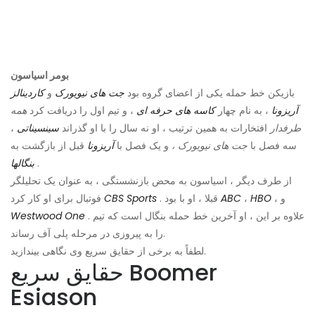
بومر اسیاسون
بازیکن خط حمله یکی از اعضای گروه بود
جت های نیویورک
و
کاردینالز
آریزونا
، به نام چهار
کاسه های حرفه ای
، و تیم اول را دریافت کرد
همه
طرفدار
افتخارات به همین ترتیب ، او نه سال را با او گذراند
سینسیناتی
،
سه فصل با
جت های نیویورک ،
و یک فصل با
آریزونا
قبل از بازگشت به
.
بنگالها
از طرف دیگر ، اسیاسون به محض بازنشستگی ، به عنوان یک تحلیلگر
، و
HBO
،
ABC
. قبلا ، او با بود
CBS Sports
فوتبال برای او کار کرد
. علاوه بر این ، او آخرین خط حمله بنگال است که تیم
Westwood One
را به پیروزی در مرحله پلی آف رساند.
لطفاً به برخی از حقایق سریع وی نگاهی بیندازید.
حقایق سریع Boomer
Esiason