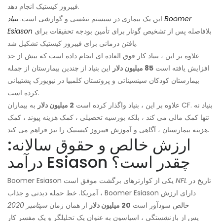
فیبروز کیستیک انجام دهد.
این یک بیماری در سیستم تنفسی و گوارشی است.
بنیاد Boomer
بلافاصله پس از تشخیص گونار برای تأمین بودجه تحقیقات برای
Esiason
یافتن درمانی برای فیبروز کیستیک تشکیل شد.
علاوه بر این ، بنیاد کار فوق العاده ای انجام داده است که بیش از حد
افزایش یافته است
85 میلیون دلار
این بنیاد از چندین بیمارستان از جمله
بیمارستان کودکان سینسیناتی و پروتستان کلمبیا در نیویورک پشتیبانی
کرده است.
علاوه بر این ، بنیاد واگذار کرده است
2 میلیون دلار
به بیماران CF. بنیاد نه
تنها کمک مالی می کند ، بلکه بورسیه تحصیلی ، کمک هزینه پیوند ، کمک
هزینه بیمارستان ، آگاهی و آموزش فیبروز کیستیک را نیز فراهم می کند.
ارزش خالص و حقوق سالانه:
درآمد Esiason چقدر است؟
تاریخ در
NFL
Boomer Esiason یکی از کوارترهای برگشت موفق است
آمریکا. خط حمله دیدنی و جذاب ، Boomer Esiason دارای ارزش
خالص سودآور است
20 میلیون دلار
از همان زمان
سپتامبر 2020
پس از بازنشستگی ، اسیاسون به عنوان یک تحلیلگر و یک مفسر کار