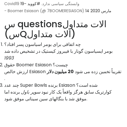
Covid19 وابستگی سیاسی ندارد.
#کووید -19
14 مارس 2020
- Boomer Esiason (@ 7BOOMERESIASON)
س questionsالات متداول
(سQالات متداول)
چه اتفاقی برای بومر اسیاسون پسر افتاد؟
بومر ایسیاسون گونار با فیبروز کیستیک در تشخیص داده شد
1993
حقوق Boomer Esiason چیست؟
ارزش خالص Esiason تقریباً تخمین زده می شود
20 میلیون دلار
.
چند عدد Super Bowls برنده Esiason شده است؟
کوارتربک سابق هرگز واقعاً یک کار نبود
سوپر باول
برنده اما
موفق شد با بنگالهای سین سیناتی موفق شود.