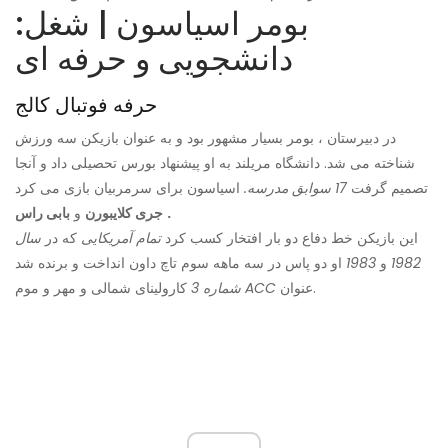
بومر اسیاسون | شغل:
دانشجویی و حرفه ای
حرفه فوتبال کالج
در دبیرستان ، بومر بسیار مشهور بود و به عنوان بازیکن سه ورزش
شناخته می شد. دانشگاه مریلند به او پیشنهاد بورس تحصیلی داد و آنجا
تصمیم گرفت
17 سوابق مدرسه.
اسیاسون برای سرمربیان بازی می کرد
.
جری کلایبورن
و
بابی راس
این بازیکن خط دفاع دو بار افتخار کسب کرد
تمام آمریکایی
که در
سال
1982
و
1983
او دو پاس در سه ماهه سوم تاچ داون انداخت و برنده شد
عنوان.
ACC
کارولینای شمالی و مهر و موم
شماره 3