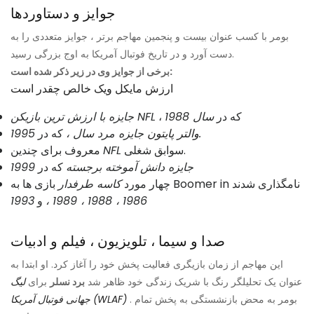
جوایز و دستاوردها
بومر با کسب عنوان بیست و پنجمین مهاجم برتر ، جوایز متعددی را به
دست آورد و در تاریخ فوتبال آمریکا به اوج بزرگی رسید.
برخی از جوایز وی در زیر ذکر شده است:
ارزش مایکل ویک خالص چقدر است
، که در
سال 1988
جایزه با ارزش ترین بازیکن NFL
1995.
والتر پایتون
جایزه مرد سال ،
که در
سوابق شغلی.
NFL
معروف برای چندین
جایزه دانش آموخته برجسته
که در
1999
بازی ها به Boomer in نامگذاری شدند
چهار مورد
کاسه طرفدار
1986 ، 1988 ، 1989 ،
و
1993
صدا و سیما ، تلویزیون ، فیلم و ادبیات
این مهاجم از زمان بازیگری فعالیت پخش خود را آغاز کرد. او ابتدا به
عنوان یک تحلیلگر رنگ با شریک زندگی خود ظاهر شد
برد نسلر
برای
لیگ
. بومر به محض بازنشستگی به پخش تمام
جهانی فوتبال آمریکا (WLAF)