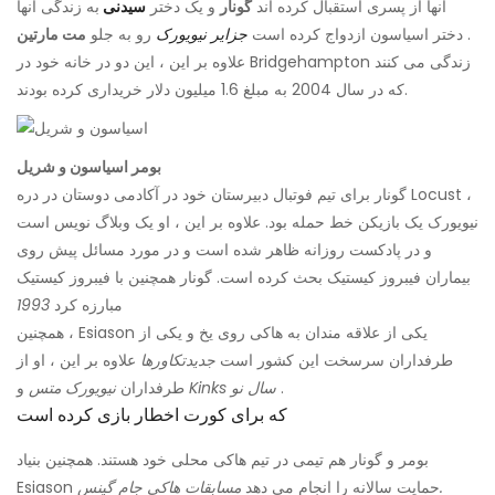
آنها از پسری استقبال کرده اند
گونار
و یک دختر
سیدنی
به زندگی آنها
.
دختر اسیاسون ازدواج کرده است
جزایر نیویورک
رو به جلو
مت مارتین
علاوه بر این ، این دو در خانه خود در Bridgehampton زندگی می کنند
که در سال 2004 به مبلغ 1.6 میلیون دلار خریداری کرده بودند.
بومر اسیاسون و شریل
گونار برای تیم فوتبال دبیرستان خود در آکادمی دوستان در دره Locust ،
نیویورک یک بازیکن خط حمله بود. علاوه بر این ، او یک وبلاگ نویس است
و در پادکست روزانه ظاهر شده است و در مورد مسائل پیش روی
بیماران فیبروز کیستیک بحث کرده است. گونار همچنین با فیبروز کیستیک
مبارزه کرد
1993
همچنین ، Esiason یکی از علاقه مندان به هاکی روی یخ و یکی از
طرفداران سرسخت این کشور است
جدید
تکاورها
علاوه بر این ، او از
.
Kinks سال نو
و
طرفداران
نیویورک متس
که برای کورت اخطار بازی کرده است
بومر و گونار هم تیمی در تیم هاکی محلی خود هستند. همچنین بنیاد
مسابقات هاکی جام گینس.
Esiason حمایت سالانه را انجام می دهد