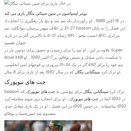
بومر ایسیاسون در سین سیناتی بنگال بازی می کند
در 16 اکتبر 1988 ، او رکورددار یک تیم شد و پنج بار رهگیری را انجام داد
27-21
بر خلاف
میهن پرستان نیوانگلند.
تیم Esiason این فصل را به پایان
مرکزی
AFC
، امنیت پنجم
NFL
با بالاترین گلزنی در بازی
رساند
12-4
عنوان تقسیم
Super
علاوه بر این ، او تیم را برای رسیدن و حضور برای دومین بار در
با شکست دادن
سیاتل
و سپس
بوفالو.
بر
7 اکتبر 1990
، او
Bowl XXlll
تیم خود را برای
490 گز
در یک
34-31
پیروزی بر
قوچهای لس آنجلسی.
8 سال.
او ترک کرد
سینگناتی بنگال
که در
سال 1992
بعد از بازی برای
جت های نیویورک
Esiason ترک کرد
سینگناتی بنگال
برای پیوستن به
جت های نیویورک
که
در
1993
آنجا در
جت های نیویورک
، او برای انتخاب دور سوم معامله کرد
1993
متاسفانه ، در
جتس 1995
در این فصل ، او در یک بازی مقابل جدی
صورتحساب بوفالو.
مصدوم شد