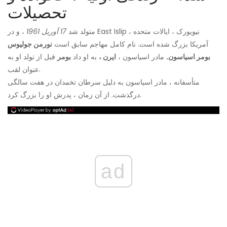
تحصیلات
متولد شد
17 آوریل 1961
، و در East Islip ، نیویورک ، ایالات متحده
آمریکا بزرگ شده است. نام کامل مهاجم سابق است
نورمن جولیوس
بومر اسیاسون.
مادر اسیاسون ،
ایرن ،
به او داد
بومر
قبل از تولد او به
عنوان لقب.
متأسفانه ، مادر اسیاسون به دلیل سرطان تخمدان در هفت سالگی
درگذشت. از آن زمان ، پدرش او را بزرگ کرد.
ad