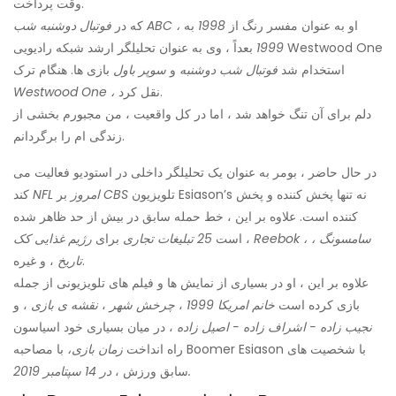
وقت پرداخت.
او به عنوان مفسر رنگ از
1998
به
فوتبال دوشنبه شب ABC ،
که در
1999
بعداً ، وی به عنوان تحلیلگر ارشد شبکه رادیویی Westwood One
استخدام شد
فوتبال شب دوشنبه
و
سوپر باول
بازی ها. هنگام ترک
نقل کرد.
Westwood One ،
دلم برای آن تنگ خواهد شد ، اما در کل واقعیت ، من مجبورم بخشی از
زندگی ام را برگردانم.
در حال حاضر ، بومر به عنوان یک تحلیلگر داخلی در استودیو فعالیت می
تلویزیون Esiason’s نه تنها پخش کننده و پخش
CBS
بر
NFL امروز
کند
کننده است. علاوه بر این ، خط حمله سابق در بیش از حد ظاهر شده
Reebok ، سامسونگ ،
،
است
25 تبلیغات تجاری
برای
رژیم غذایی
کک
، و غیره.
تاریخ
علاوه بر این ، او در بسیاری از نمایش ها و فیلم های تلویزیونی از جمله
بازی کرده است
خانم امریکا 1999
،
چرخش شهر
،
نقشه ی بازی
، و
نجیب زاده - اشراف زاده - اصیل زاده
، در میان بسیاری خود اسیاسون
راه انداخت
زمان بازی،
با مصاحبه Boomer Esiason با شخصیت های
در 14 سپتامبر 2019.
سابق ورزش ،