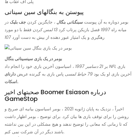
پلی آف
عقاب ها
پیوستن به بنگالهای سین سیناتی
بومر دوباره به آن پیوست
سینگناتی بنگال
،
جایگزین کردن
جف بلیک
در
میانه راه
1997
فصل بازیکن پرتاب کرد
13 لمس کردن
فقط با دو مورد
رهگیری و یک امتیاز عبور دهنده از بیش به دست آورد
107
بومر در یک بازی سینسیناتی بنگال
بازی
NFL
اسیاسون آخرین بازی خود را انجام داد
بر
21 دسامبر 1997 ،
آخرین بازی او یک بود
79 حیاط لمسی
پاس بازی به گیرنده عریض
دارنای
اسکات.
صحبتهای اخیر Boomer Esiason درباره
GameStop
اخیراً ، نزدیک به پایان ژانویه 2021 ، بومر اسیاسون بیانیه ای صریح و
روشن را برای توقف بازی ها بیان کرد. برای توضیح ، بومر اظهار داشت
كه تا زمانی كه معانی را توضیح ندهند و هیچ مشكلی در این بین نداشته
باشند دیگر در آن شركت نمی كنم.