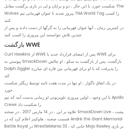
شکست خورد. با این حال ، دو و برایان و لی در بازی برگشت مقابل The
Wolves پیروز شدند تا عنوان قهرمانی تیم TNA World Tag را کسب
کنند.
در کمترین زمان ، آنها عنوان قهرمانی را به گرگها از دست دادند و پس از
چندین تلاش نتوانستند این پیروزی را کسب کنند.
بازگشت WWE
Curt Hawkins از WWE پس از امضای قرارداد جدید با WWE برای
پیوستن به SmackDown بازگشت. پس از بازگشت به سکو ، او چالش
Dolph Ziggler را پذیرفت که با او برای قهرمانی بین قاره ای مبارزه
کند.
در یک اتفاق ناگوار ، او تنها در مدت هفت ثانیه توسط زیگلر شکست
خورد.
با این وجود ، اولین پیروزی تلویزیونی او زمانی بدست آمد که تیم Apollo
Crews را شکست داد.
علاوه بر این ، در 14 مارس 2017 ، در صحنه SmackDown Live ، پشت
قسمت صحنه ، هاوکینز اعلام کرد که در André the Giant Memorial
Battle Royal در WrestleMania 33 ، جایی که Mojo Rawley بر بازی