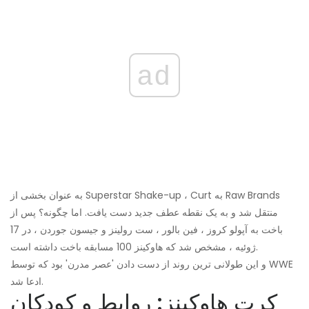
ad
به عنوان بخشی از Superstar Shake-up ، Curt به Raw Brands
منتقل شد و به یک نقطه عطف جدید دست یافت. اما چگونه؟ پس از
باخت به آپولو کروز ، فین بالور ، ست رولینز و جیسون جوردن ، در 17
ژوئیه ، مشخص شد که هاوکینز 100 مسابقه باخت داشته است.
و این طولانی ترین روند از دست دادن 'عصر مدرن' بود که توسط WWE
ادعا شد.
کرت هاوکینز: روابط و کودکان