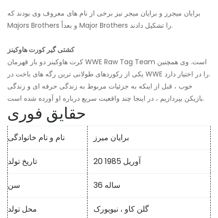
برایان میجرز و برایان میجر نیز برخی از نام های معروف وی بودند که
Majors Brothers و بعداً Major Brothers را تشکیل دادند.
کشتی گیر کورت هاوکینز
کرت هاوکینز دو بار قهرمان WWE Raw Tag Team است. وی همچنین
یکی از رکوردهای طولانی ترین رگه های باخت در WWE را در اختیار دارد.
خوب ، قبل از اینکه به جزئیات مربوط به زندگی حرفه ای و زندگی
بازیکن بپردازیم ، در اینجا چند واقعیت سریع درباره او آورده شده است.
حقایق فوری
برایان میرز
نام و نام خانوادگی
20 آوریل 1985
تاریخ تولد
36 ساله
سن
گلن کاو ، نیویورک
محل تولد