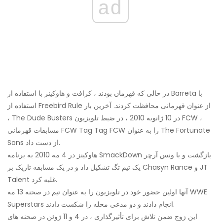
ad
در حالی که قهرمان بودند ، کرافت و هاوکینز با استفاده از Barreta با
استفاده از Freebird Rule از عنوان قهرمانی محافظت کردند. آخرین بار
، The Dude Busters در 10 ژانویه 2010 ، در ضبط تلویزیون FCW ،
مسابقات قهرمانی FCW Tag Tag FCW را به عنوان The Fortunate
Sons از دست داد.
هاوکینز در 4 مه 2010 به برنامه SmackDown بازگشت و با ونس آرچر
یک تیم تگ تشکیل داد و در یک مسابقه تاریک بر Chasyn Rance و JT
Talent غلبه کرد.
آنها اولین حضور خود در تلویزیون را به عنوان تیم در صحنه 13 مه WWE
Superstars انجام دادند و دو مدعی محله را شکست دادند.
این زوج ضمن تلاش برای تأثیرگذاری ، در 4 و 11 ژوئن در صحنه های