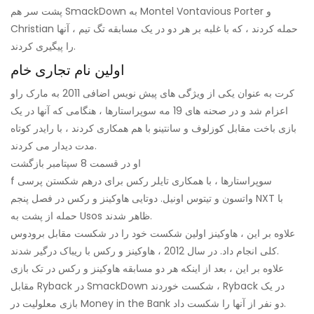
پشت سر هم SmackDown به Montel Vontavious Porter و
Christian حمله کردند ، که با غلبه بر هر دو در یک مسابقه تگ تیم ، آنها
را پیگیری کردند.
اولین نام تجاری خام
کرت به عنوان یکی از ویژگی های پیش نویس اضافی 2011 به مارک راو
اعزام شد و در صحنه های 19 مه سوپراستارها ، هنگامی که آنها در یک
بازی باخت مقابل کوزلوف و سانتینو با هم همکاری کردند ، با رایدر کوتاه
مدت دیدار می کردند.
او در قسمت 8 سپتامبر بازگشت
f سوپراستارها ، با همکاری تایلر رکس برای درهم شکستن پرسی
واتسون و تیتوس اونیل. دوتایی هاوکینز و رکس در فصل پنجم NXT با
حمله از پشت به Usos ظاهر شدند.
علاوه بر این ، هاوکینز اولین شکست خود را در شکست مقابل برودوس
کلی انجام داد. در سال 2012 ، هاوکینز و رکس با ریباک درگیر شدند.
علاوه بر این ، بعد از اینکه هر دو مسابقه هاوکینز و رکس در تک بازی
مقابل Ryback در SmackDown شکست خوردند ، Ryback در یک
بازی معلولیت در Money in the Bank دو نفر از آنها را شکست داد.