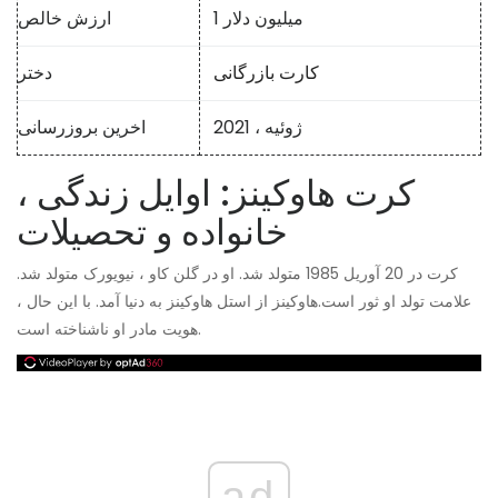
1 میلیون دلار
ارزش خالص
کارت بازرگانی
دختر
ژوئیه ، 2021
اخرین بروزرسانی
کرت هاوکینز: اوایل زندگی ،
خانواده و تحصیلات
کرت در 20 آوریل 1985 متولد شد. او در گلن کاو ، نیویورک متولد شد.
علامت تولد او ثور است.
هاوکینز از استل هاوکینز به دنیا آمد. با این حال ،
هویت مادر او ناشناخته است.
ad