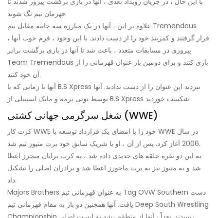
با این حال ، در جریان رویداد بعدی ، آنها در بازی برگشت پیروز شدند تا
قهرمان تیم تگ شوند.
علاوه بر این ، آنها در یک مبارزه سه جانبه مقابل تیم Tremendous
قرار گرفتند و کمربند خود را از دست دادند. با این وجود ، فرم خوب آنها ،
پیروزی در مسابقات متعدد ، باعث شد تا آنها در بازی برگشت برابر
Team Tremendous بازی کنند و برای دومین بار عنوان قهرمانی را از
آن خود کنند.
آنها تا زمانی که با B.S Xpress نبردند این عنوان را از دست ندادند. آنها
توسط تونی برمه و مایک اسپینلی از B.S Xpress شکست خوردند.
شغل سرگرمی جهانی کشتی (WWE)
کرت کار WWE خود را با امضای یک قرارداد توسعه با WWE در سال
2006 آغاز کرد. پس از آن ، او با شریک سابق خود برت متیوز تیم شد.
به این دو نفره حلقه های جدیدی داده شد ، به كرت برایان میجرز اعطا
شد و به متیوز نیز به برت ماجورز اعطا شد و برادران اصلی را تشکیل
داد.
Majors Brothers به ​​عنوان قهرمانی تیم Tag OVW Southern دست
یافت. آنها همچنین دو بار به مقام قهرمانی تیم Deep South Wrestling
Championship رسیدند. بعداً ، آنها از منطقه رشد به لیست اصلی