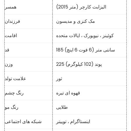
الیزابت کارچر (متر 2015)
همسر
مک کنزی و مدیسون
فرزندان
کوئینز ، نیویورک ، ایالات متحده
اقامت
185 سانتی متر (6 فوت 6 اینچ)
قد
225 پوند (102 کیلوگرم)
وزن
ثور
علامت تولد
قهوه ای تیره
رنگ چشم
طلایی
رنگ مو
اینستاگرام
،
توییتر
شبکه های اجتماعی