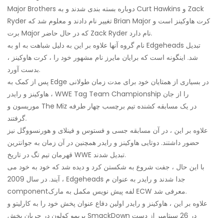
Major Brothers دوباره بسته بندی شدند و به Curt Hawkins و Zack
Ryder تغییر نام دادند و معلوم شد که Brian Major کرت هاوکینز است و
برت Major که در حال حاضر Zack Ryder نام دارد.
نام گروه آنها علاوه بر این به دلیل شباهت به او به Edgeheads تبدیل
شد. اینگونه است که برایان مایرز نام مشهور خود را ، کرت هاوکینز ،
بدست آورد.
پس از کمک به Edge در بسیاری از همتایان خود برای مدت زمان طولانی
، هاوکینز و رایدر WWE Tag Team Championship را از جان
موریسون و The Miz در یک مسابقه کشنده تیم برچسب چهار طرفه
گرفتند.
علاوه بر این ، در آن مسابقه جسی و فستوس و فینلای و هورنسووگل نیز
حضور داشتند. دوتایی هاوکینز و رایدر همچنین در آن زمان به جوانترین
قهرمان تیم تگ در تاریخ WWE تبدیل شدند.
با این حال ، جفت شروع به شکستن کرد و دیده شد که خود به خود می
آیند. در سال 2009 ، Edgeheads جدا شدند و رایدر به عنوان م
componentلفه پیش نویس مکمل به مارک ECW معرفی شد.
علاوه بر این ، هاوکینز و رایدر اولین دفاع عنوان پخش خود را به کارلیتو و
پریمو کولون در جریان پخش SmackDown در 26 سپتامبر از دست