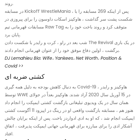
روند.
در مسابقه Kickoff WrestleMania ، پس از اینکه 269 مسابقه را با
شکست پشت سر گذاشت ، هاوکینز اسکات داوسون را برای پیروزی در
مسابقات قهرمانی تیم Raw Tag متوقف کرد و روند باخت خود را به
پایان برد.
شب بعد در راو ، کرت و رایدر با شکست دادن The Revival در یک بازی
برگشت ، اولین دفاع موفق خود را از عنوان قهرمانی انجام دادند.
DJ Lemahieu Bio: Wife، Yankees، Net Worth، Position &
Covid >>
کشتی ضربه ای
به دنبال کاهش بودجه به دلیل همه گیری Covid-19 ، هاوکینز و رایدر
توسط WWE در 15 آوریل سال 2020 آزاد شدند. هاوکینز بعداً در جولای
همان سال در یک ویدیوی تبلیغاتی بازگشت کشتی ایمپکت را انجام داد.
هنوز هم ، مسابقه بازگشت واقعی او در رینگ در اپیزود 11 آگوست کشتی
ایمپکت انجام شد ، که او به ادی ادواردز باخت. پس از اینکه برایان چالش
آشکار ادی را برای مبارزه برای قهرمانی جهانی ایمپکت پذیرفت ، اتفاق
افتاد.