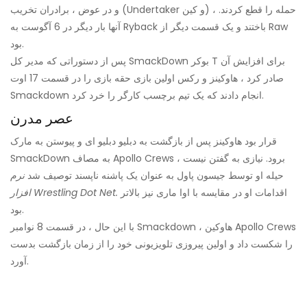
و در عوض ، برادران تخریب (Undertaker و کین) ، حمله را قطع کردند.
آنها بار دیگر در 6 آگوست به Ryback باختند و یک قسمت دیگر از Raw
بود.
پس از دستوراتی که مدیر کل SmackDown بوکر T برای افزایش آن
صادر کرد ، هاوکینز و رکس اولین بازی حقه بازی را در قسمت 17 اوت
Smackdown انجام دادند که یک تیم برچسب کارگر را خرد کرد.
عصر مدرن
قرار بود هاوکینز پس از بازگشت به دبلیو دبلیو ای و پیوستن به مارک
SmackDown به مصاف Apollo Crews برود. نیازی به گفتن نیست ،
حیله او توسط جیسون پاول به عنوان یک پاشنه ناپسند توصیف شد
نرم
اقدامات او در مقایسه با اوا ماری نیز بالاتر
افزار Wrestling Dot Net.
بود.
با این حال ، در قسمت 8 نوامبر Smackdown ، هاوکین Apollo Crews
را شکست داد و اولین پیروزی تلویزیونی خود را از زمان بازگشت بدست
آورد.