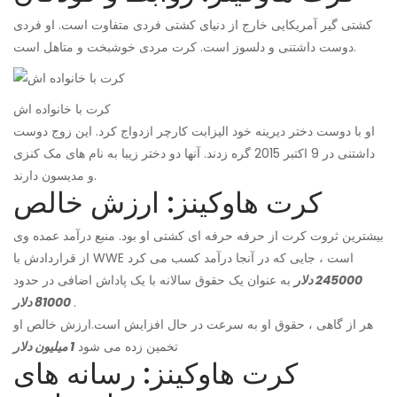
کشتی گیر آمریکایی خارج از دنیای کشتی فردی متفاوت است. او فردی
دوست داشتنی و دلسوز است. کرت مردی خوشبخت و متاهل است.
کرت با خانواده اش
او با دوست دختر دیرینه خود الیزابت کارچر ازدواج کرد. این زوج دوست
داشتنی در 9 اکتبر 2015 گره زدند. آنها دو دختر زیبا به نام های مک کنزی
و مدیسون دارند.
کرت هاوکینز: ارزش خالص
بیشترین ثروت کرت از حرفه حرفه ای کشتی او بود. منبع درآمد عمده وی
از قراردادش با WWE است ، جایی که در آنجا درآمد کسب می کرد
245000 دلار
به عنوان یک حقوق سالانه با یک پاداش اضافی در حدود
.
81000 دلار
هر از گاهی ، حقوق او به سرعت در حال افزایش است.
ارزش خالص او
تخمین زده می شود
1 میلیون دلار
کرت هاوکینز: رسانه های