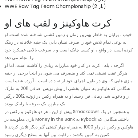
WWE Raw Tag Team Championship (2 بار)
کرت هاوکینز و لقب های او
خوب ، برایان به خاطر بهترین زمان و زمین کشتی شناخته شده است. او
به نوعی تمام تلاش خود را صرف نشان دادن یک جنبه خلاقانه در رینگ
کرده است. در واقع ، او کسی چابک است و با سرعت بالایی عملکرد خود
را انجام می دهد.
اگرچه ، بله ، کرت در کنار خود مبارزات زیادی را کاشته است. اما او
هرگز عقب نشینی نمی کند و منصرف می شود. در اینجا برخی از حقه
بازی هایی که وی در طول اجرای خود ارائه داده است ، آورده شده است.
هنگامی که هاوکینز به عنوان بخشی از پیش نویس اضافی 2011 به مارک
راو دعوت شد. زمانی فرا رسید او به همراه رکس در ژوئیه 2012 درگیر
یک مبارزه یک طرفه با رایبک بودند.
پیش از این ، هر دو هاوکینز و رکس در Smackdown و همچنین در یک
بازی معلولیت در Money in the Bank به Ryback باختند. هنگامی که
هاوکین و رکس در راو 1000 به همراه چهار کشتی گیر دیگر تلاش کردند تا
کمین به کمین بکشند ، رقابت بین آنها به سطح دیگری رسید.