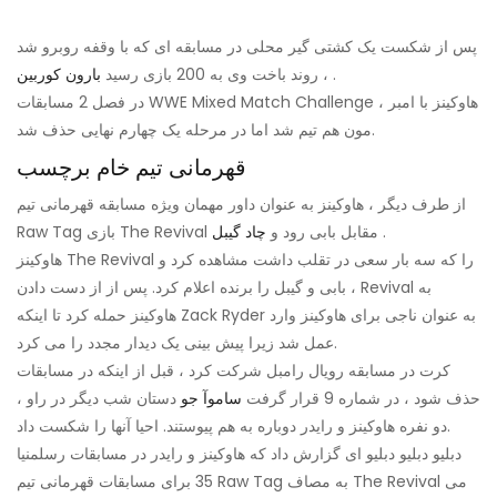
پس از شکست یک کشتی گیر محلی در مسابقه ای که با وقفه روبرو شد
.
، روند باخت وی به 200 بازی رسید
بارون کوربین
در فصل 2 مسابقات WWE Mixed Match Challenge ، هاوکینز با امبر
مون هم تیم شد اما در مرحله یک چهارم نهایی حذف شد.
قهرمانی تیم خام برچسب
از طرف دیگر ، هاوکینز به عنوان داور مهمان ویژه مسابقه قهرمانی تیم
.
Raw Tag بازی The Revival مقابل بابی رود و
چاد گیبل
هاوکینز The Revival را که سه بار سعی در تقلب داشت مشاهده کرد و
بابی و گیبل را برنده اعلام کرد. پس از از دست دادن ، Revival به
هاوکینز حمله کرد تا اینکه Zack Ryder به عنوان ناجی برای هاوکینز وارد
عمل شد زیرا پیش بینی یک دیدار مجدد را می کرد.
کرت در مسابقه رویال رامبل شرکت کرد ، قبل از اینکه در مسابقات
حذف شود ، در شماره 9 قرار گرفت
ساموآ جو
دستان شب دیگر در راو ،
دو نفره هاوکینز و رایدر دوباره به هم پیوستند. احیا آنها را شکست داد.
دبلیو دبلیو دبلیو ای گزارش داد که هاوکینز و رایدر در مسابقات رسلمنیا
35 برای مسابقات قهرمانی تیم Raw Tag به مصاف The Revival می