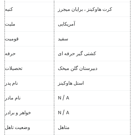
کرت هاوکینز ، برایان میجرز
کنیه
آمریکایی
ملیت
سفید
قومیت
کشتی گیر حرفه ای
حرفه
دبیرستان گلن میخک
تحصیلات
استل هاوکینز
نام پدر
N / A
نام مادر
N / A
خواهر و برادر
متاهل
وضعیت تاهل