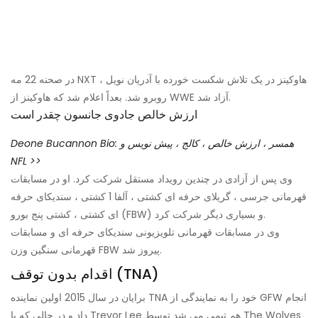
در صحنه 22 مه NXT ، هاوکینز در یک تلاش شکست خورده با آدریان نویل
روبرو شد. بعداً اعلام شد که هاوکینز از WWE آزاد شد.
ارزش خالص جادوی جانسون چقدر است
Deone Bucannon Bio: همسر ، ارزش خالص ، کالج ، پیش نویس و
NFL >>
وی پس از آزادی در چندین رویداد مستقل شرکت کرد. او در مسابقات
قهرمانی جرسی ، گریلای حرفه ای کشتی ، آلفا 1 کشتی ، سندیکای حرفه
ای کشتی ، کشتی پنج بورو (FBW) و بسیاری دیگر شرکت کرد.
وی در مسابقات قهرمانی تلویزیونی سندیکای حرفه ای و مسابقات
قهرمانی سنگین وزن FBW پیروز شد.
اقدام بدون توقف (TNA)
برایان در سال 2015 اولین نماینده TNA خود را به نمایندگی از GFW انجام
داد و در حالی که با Trevor Lee هم تیمی می شد توسط The Wolves