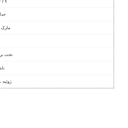
/ E
جدا
مارک ک
تحت بر
نا
ژوئیه ، 021