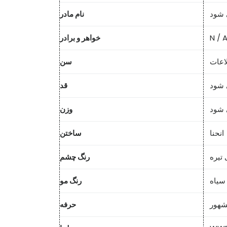
 شود
نام مادر
N / 
خواهر و برادر
اعات
سن
 شود
قد
 شود
وزن
انحنا
ساختن
 تیره
رنگ چشم
سیاه
رنگ مو
شهور
حرفه