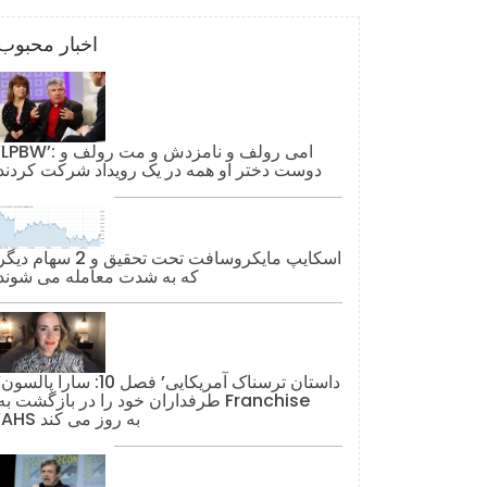
اخبار محبوب
‘LPBW’: امی رولف و نامزدش و مت رولف 
دوست دختر او همه در یک رویداد شرکت کردند
اسکایپ مایکروسافت تحت تحقیق و 2 سهام دیگ
که به شدت معامله می شوند
‘داستان ترس
طرفداران خود را در بازگشت به Franchise
‘AHS به روز می کند