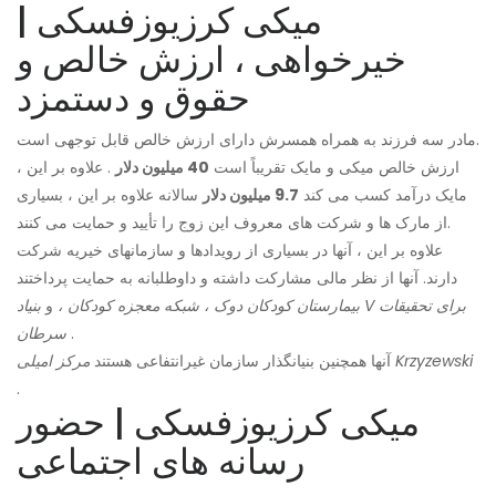
میکی کرزیوزفسکی |
خیرخواهی ، ارزش خالص و
حقوق و دستمزد
مادر سه فرزند به همراه همسرش دارای ارزش خالص قابل توجهی است.
ارزش خالص میکی و مایک تقریباً است
40 میلیون دلار
. علاوه بر این ،
مایک درآمد کسب می کند
9.7 میلیون دلار
سالانه علاوه بر این ، بسیاری
از مارک ها و شرکت های معروف این زوج را تأیید و حمایت می کنند.
علاوه بر این ، آنها در بسیاری از رویدادها و سازمانهای خیریه شرکت
دارند. آنها از نظر مالی مشارکت داشته و داوطلبانه به حمایت پرداختند
بیمارستان کودکان دوک ، شبکه معجزه کودکان ،
و
بنیاد V برای تحقیقات
.
سرطان
مرکز امیلی Krzyzewski
آنها همچنین بنیانگذار سازمان غیرانتفاعی هستند
.
میکی کرزیوزفسکی | حضور
رسانه های اجتماعی