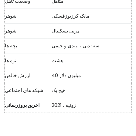
متاهل
وضعیت تاهل
مایک کرزیوزفسکی
شوهر
مربی بسکتبال
شوهر
سه؛ دبی ، لیندی و جیمی
بچه ها
هشت
نوه ها
40 میلیون دلار
ارزش خالص
هیچ یک
شبکه های اجتماعی
ژوئیه ، 2021
اخرین بروزرسانی