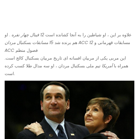
علاوه بر این ، او شیاطین را به آنجا کشانده است
12 فینال چهار نفره
. او
مسابقات قهرمانی و
12
15 مسابقات بسکتبال مردان ACC
هم برنده شد
فصول منظم
ACC
این مربی یکی از مربیان افسانه ای تاریخ مربیان بسکتبال کالج است.
همراه با
آمریکا
تیم ملی بسکتبال مردان ، او سه مدال طلا کسب کرده
است.