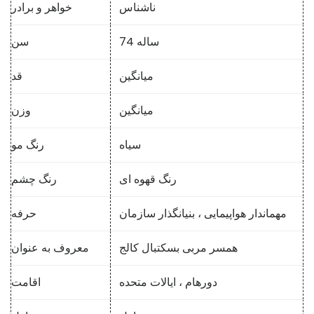
ناشناس
خواهر و برادر
74 ساله
سن
میانگین
قد
میانگین
وزن
سیاه
رنگ مو
رنگ قهوه ای
رنگ چشم
مهماندار هواپیمایی ، بنیانگذار سازمان
حرفه
همسر مربی بسکتبال کالج
معروف به عنوان
دورهام ، ایالات متحده
اقامت