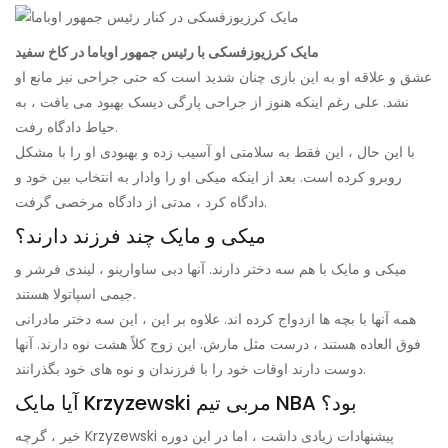
مایک کرزیوزفسکی با رئیس جمهور اوباما در کاخ سفید
عشق و علاقه او به این بازی چنان شدید است که حتی جراحی نیز مانع او
نشد. علی رغم اینکه هنوز از جراحی پارگی دیسک بهبود می یافت ، به
حیاط دادگاه رفت.
با این حال ، این فقط به سلامتی او آسیب زده و بهبودی او را با مشکل
روبرو کرده است. بعد از اینکه میکی او را وادار به انتخاب بین خود و
دادگاه کرد ، مدتی از دادگاه مرخصی گرفت.
میکی و مایک چند فرزند دارند؟
میکی و مایک با هم سه دختر دارند. آنها دبی ساوارینو ، لیندی فرشر و
جیمی اسپاتولا هستند.
همه آنها با بچه ها ازدواج کرده اند. علاوه بر این ، این سه دختر مادرانی
فوق العاده هستند ، درست مثل مارش. این زوج کلاً هشت نوه دارند. آنها
دوست دارند اوقات خود را با فرزندان و نوه های خود بگذرانند.
آیا مایک Krzyzewski مربی تیم NBA بود؟
خیر ، گرچه Krzyzewski پیشنهادات زیادی داشت ، اما در این دوره