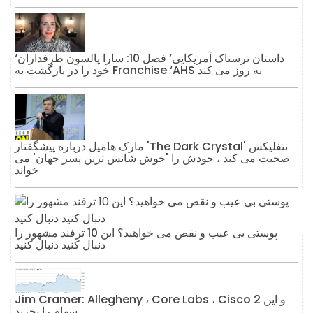
‘داستان ترسناک آمریکایی’ فصل 10: سارا پالسون طرفداران
خود را در بازگشت به Franchise ‘AHS به روز می کند
مارک هامیل درباره پیشگفتار 'The Dark Crystal' نتفلیکس
صحبت می کند ، خودش را 'خوش شانس ترین پسر جهان' می
خواند
پوستی بی عیب و نقص می خواهید؟ این 10 ترفند مشهور را
دنبال کنید دنبال کنید
Jim Cramer: Allegheny ، Core Labs ، Cisco و این 2
سهام را بخرید