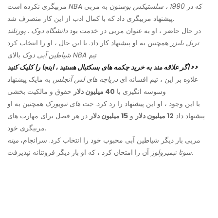
که در
1990 ،
سلستیکس بوستون
به مربی
NBA
مربیگری نکرده است
پیشنهاد مربیگری داد که با کمال ادب از این کار منصرف شد.
در حال حاضر ، او به عنوان مربی در خدمت بود
دانشگاه دوک
.
پورتلند
تریل بلیزر
همچنین به او پیشنهاد کار داد. با این حال ، او را انتخاب کرد
تیم
NBA
بالای
شیاطین آبی دوک
اگر علاقه مند به خرید چکمه های بسکتبال هستید ، اینجا را کلیک کنید >>
علاوه بر این ، تیم افسانه ای
دریاچه های لس آنجلس
به مایک پیشنهاد
وسوسه انگیزی با
40 میلیون دلار
حقوق و مالکیت بخشی
با این وجود ، او این پیشنهاد را رد کرد.
جت های نیویورک
همچنین به او
پیشنهاد داد
12 میلیون دلار
و
15 میلیون دلار
در هر فصل برای مهارت های
مربیگری خود.
مربی بار دیگر شیاطین آبی محبوب خود را انتخاب کرد. سرانجام،
مینه
آن را امتحان کرد ، که او بار دیگر فروتنانه نپذیرفت.
سوتا تیمبرولوز