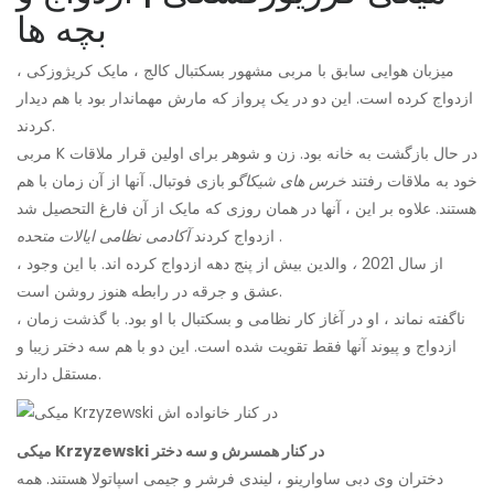
بچه ها
میزبان هوایی سابق با مربی مشهور بسکتبال کالج ، مایک کریژوزکی ،
ازدواج کرده است. این دو در یک پرواز که مارش مهماندار بود با هم دیدار
کردند.
مربی K در حال بازگشت به خانه بود. زن و شوهر برای اولین قرار ملاقات
خود به ملاقات رفتند
خرس های شیکاگو
بازی فوتبال. آنها از آن زمان با هم
هستند. علاوه بر این ، آنها در همان روزی که مایک از آن فارغ التحصیل شد
.
ازدواج کردند
آکادمی نظامی ایالات متحده
از سال 2021
،
والدین بیش از پنج دهه ازدواج کرده اند. با این وجود ،
عشق و جرقه در رابطه هنوز روشن است.
ناگفته نماند ، او در آغاز کار نظامی و بسکتبال با او بود. با گذشت زمان ،
ازدواج و پیوند آنها فقط تقویت شده است. این دو با هم سه دختر زیبا و
مستقل دارند.
میکی Krzyzewski در کنار همسرش و سه دختر
دختران وی دبی ساوارینو ، لیندی فرشر و جیمی اسپاتولا هستند. همه