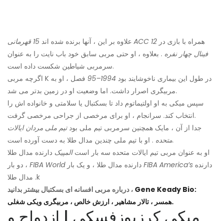
همراه با بازی در
12
15 قهرمانی ACC
علاوه بر این ، آنها برنده شده اند
فینال چهار نفره
. بعلاوه ، او حتی مربی سابق خود باب نایت را به عنوان
سرمربی شیاطین شکست داده است.
اگرچه مربی K در طول این بیماری ناخوشایند بود
1994–95
فصل ، او به
مربیگری اصرار داشت. اما وضعیت او در زمین بدتر می شد.
سپس میکی به او اولتیماتوم داد تا بسکتبال یا سلامتی و خانواده اش را
انتخاب کند. سرانجام ، او برای مرخصی از جراحی مرخصی گرفت.
جدا از آن ، مایک همچنین سرمربی تیم ملی بود
تیم ملی مردان ایالات
. او با تیم ملی چندین مدال طلا به دست آورده است.
متحده
او به عنوان مربی تیم ایالات متحده سه بار است
المپیک
دارنده مدال طلا
دارنده
FIBA America’s
دارنده مدال طلا ، و یک بار
FIBA World
، دو بار
مدال طلا .k
Gene Keady Bio:
درباره مربی افسانه ای بسکتبال بیشتر بدانید ،
همسر ، تالار مشاهیر ، ارزش خالص ، مربیگری ویکی شغلی.
میکی کرزیوزفسکی | ازدواج و