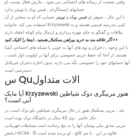
وقتی صحبت از رسانه های اجتماعی می شود ، مارش فعال نیست. او
حسابهای اینستاگرام ، فیس بوک یا توییتر ندارد.
با این حال ، شوهر او
فیس بوک
و
توییتر
حسابی که او به سختی از آن
استفاده می کند. خانواده Krzyzewski کمی مدرسه قدیمی هستند و به
ملاقات و گفتگو به جای چهره پردازی و ارسال پیام کوتاه اعتقاد دارند.
اگر علاقه مند به خرید پیراهن بسکتبال هستید ، اینجا را کلیک کنید >>
با این وجود ، دختران و نوه های آنها به خوبی با شبکه های اجتماعی آشنا
هستند. از آنجا که حفظ حریم خصوصی برای آنها در اولویت اول است ،
آنها حسابهای خود را خصوصی نگه می دارند. بدون اجازه دختران غیرقابل
دسترسی است.
س Quالات متداول
آیا مایک Krzyzewski هنوز مربیگری دوک شیاطین
آبی است؟
بله ، مربی بسکتبال هنوز در حال مربیگری شیاطین بلو دوک است. در
حال حاضر ، وی 40 سال در دانشگاه دوک بوده است.
مربی سابق ملی پوشان آنها را به پنج رسانده است
مسابقات قهرمانی
. علاوه بر این ، با تیم کالج ، او برنده شده است
15
بخش I NCAA